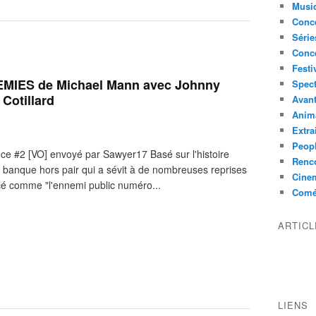
Musi
Conce
Série
Conc
Festi
MIES de Michael Mann avec Johnny
Spect
 Cotillard
Avant
Anim
Extra
Peop
nce #2 [VO] envoyé par Sawyer17 Basé sur l'histoire
Renco
e banque hors pair qui a sévit à de nombreuses reprises
Cine
é comme "l'ennemi public numéro...
Comé
ARTIC
LIENS