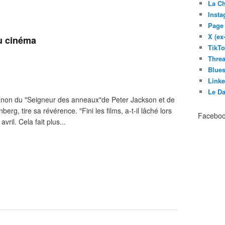
La C
Inst
Page
X (ex
u cinéma
TikT
Thre
Blues
Link
Le D
canon du "Seigneur des anneaux"de Peter Jackson et de
rg, tire sa révérence. "Fini les films, a-t-il lâché lors
Facebo
vril. Cela fait plus...