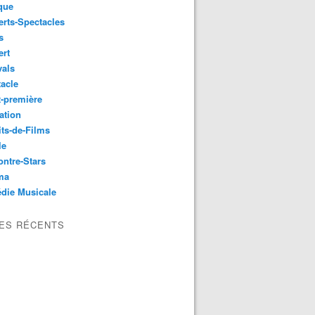
que
rts-Spectacles
s
ert
vals
acle
-première
ation
its-de-Films
le
ntre-Stars
ma
die Musicale
LES RÉCENTS