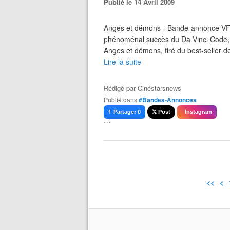
Publié le 14 Avril 2009
Anges et démons - Bande-annonce VF (
phénoménal succès du Da Vinci Code, l
Anges et démons, tiré du best-seller 
Lire la suite
Rédigé par
Cinéstarsnews
Publié dans
#Bandes-Annonces
f Partager 0
𝕏 Post
Instagram
```
<<
<