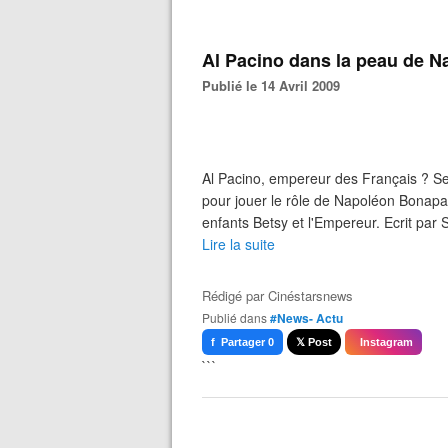
Al Pacino dans la peau de N
Publié le 14 Avril 2009
Al Pacino, empereur des Français ? Se
pour jouer le rôle de Napoléon Bonapa
enfants Betsy et l'Empereur. Ecrit par 
Lire la suite
Rédigé par
Cinéstarsnews
Publié dans
#News- Actu
f Partager 0
𝕏 Post
Instagram
```