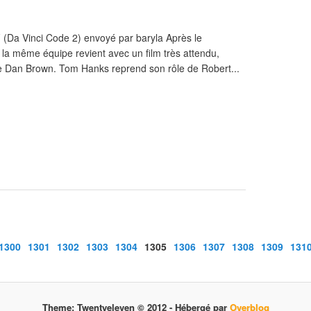
Da Vinci Code 2) envoyé par baryla Après le
a même équipe revient avec un film très attendu,
de Dan Brown. Tom Hanks reprend son rôle de Robert...
1300
1301
1302
1303
1304
1305
1306
1307
1308
1309
131
Theme: Twentyeleven © 2012 -
Hébergé par
Overblog