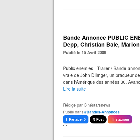
Bande Annonce PUBLIC ENE
Depp, Christian Bale, Marion
Publié le 15 Avril 2009
Public enemies - Trailer / Bande-anno
vraie de John Dillinger, un braqueur d
dans l'Amérique des années 30. Avanc
Lire la suite
Rédigé par
Cinéstarsnews
Publié dans
#Bandes-Annonces
f Partager 0
𝕏 Post
Instagram
```