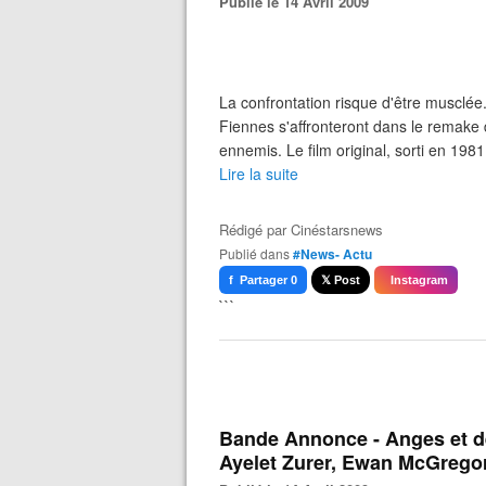
Publié le 14 Avril 2009
La confrontation risque d'être musclé
Fiennes s'affronteront dans le remake 
ennemis. Le film original, sorti en 1981,
Lire la suite
Rédigé par
Cinéstarsnews
Publié dans
#News- Actu
f Partager 0
𝕏 Post
Instagram
```
Bande Annonce - Anges et 
Ayelet Zurer, Ewan McGrego