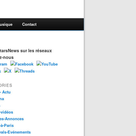
usique
Contact
arsNews sur les réseaux
z-nous
ORIES
- Actu
ma
s
-vidéos
es-Annonces
-à-Paris
vals-Evénements