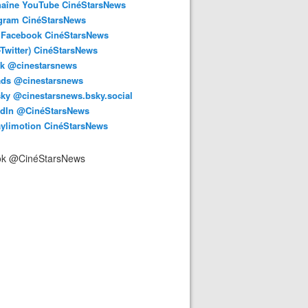
haîne YouTube CinéStarsNews
agram CinéStarsNews
 Facebook CinéStarsNews
-Twitter) CinéStarsNews
ok @cinestarsnews
ads @cinestarsnews
ky @cinestarsnews.bsky.social‬
edIn @CinéStarsNews
aylimotion CinéStarsNews
ok @CinéStarsNews