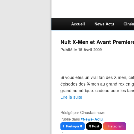
Accueil
News Actu
Ciné
Nuit X-Men et Avant Premier
Publié le 15 Avril 2009
Si vous etes un vrai fan des X men, cette
épisodes des X-men au grand rex en gr
grand numérique. cadeau pour les fans: 
Lire la suite
Rédigé par
Cinéstarsnews
Publié dans
#News- Actu
f Partager 0
𝕏 Post
Instagram
```