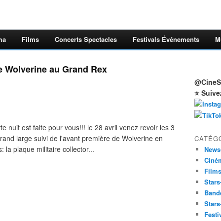
ma
Films
Concerts Spectacles
Festivals Événements
M
e Wolverine au Grand Rex
@CineSt
⭐ Suive
 nuit est faite pour vous!!! le 28 avril venez revoir les 3
and large suivi de l'avant première de Wolverine en
CATÉG
la plaque militaire collector...
News
Ciné
Film
Stars
Band
Stars
Festi