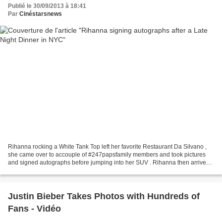
Publié le 30/09/2013 à 18:41
Par
Cinéstarsnews
Rihanna rocking a White Tank Top left her favorite Restaurant Da Silvano ,
she came over to accouple of #247papsfamily members and took pictures
and signed autographs before jumping into her SUV . Rihanna then arrived
back at her Soho HOTEL .
Justin Bieber Takes Photos with Hundreds of
Fans - Vidéo