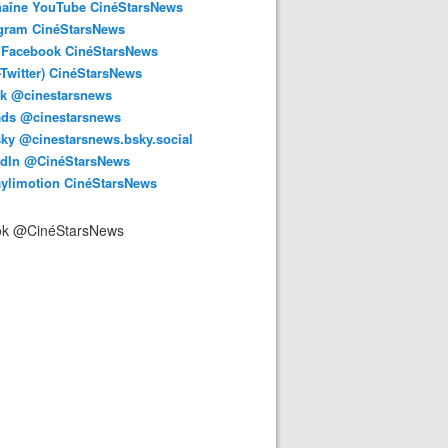
haîne YouTube CinéStarsNews
agram CinéStarsNews
 Facebook CinéStarsNews
-Twitter) CinéStarsNews
ok @cinestarsnews
ads @cinestarsnews
ky @cinestarsnews.bsky.social‬
edIn @CinéStarsNews
aylimotion CinéStarsNews
ok @CinéStarsNews