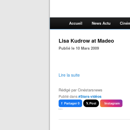
Accueil
News Actu
Ciné
Lisa Kudrow at Madeo
Publié le 10 Mars 2009
Lire la suite
Rédigé par
Cinéstarsnews
Publié dans
#Stars-vidéos
f Partager 0
𝕏 Post
Instagram
```