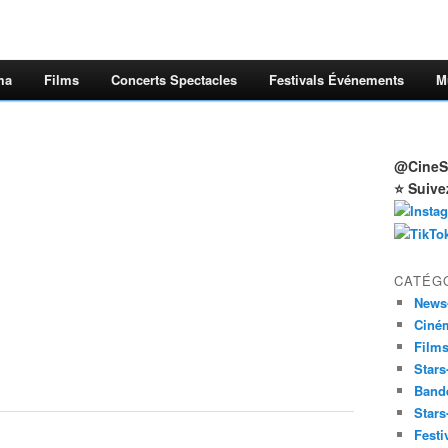
ma
Films
Concerts Spectacles
Festivals Événements
M
@CineSt
⭐ Suive
CATÉG
News
Ciné
Film
Stars
Band
Stars
Festi