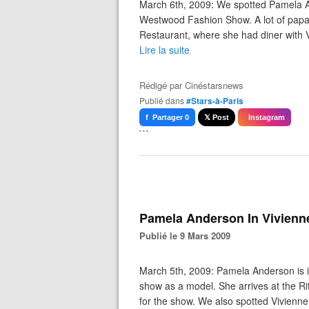
March 6th, 2009: We spotted Pamela An
Westwood Fashion Show. A lot of papar
Restaurant, where she had diner with
Lire la suite
Rédigé par
Cinéstarsnews
Publié dans
#Stars-à-Paris
f Partager 0
𝕏 Post
Instagram
```
Pamela Anderson In Vivien
Publié le 9 Mars 2009
March 5th, 2009: Pamela Anderson is i
show as a model. She arrives at the R
for the show. We also spotted Vivienn