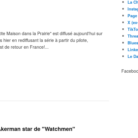
La C
Inst
Page
X (ex
TikT
ite Maison dans la Prairie" est diffusé aujourd'hui sur
Thre
 hier en rediffusant la série à partir du pilote,
Blues
est de retour en France!...
Link
Le D
Facebo
 Akerman star de "Watchmen"