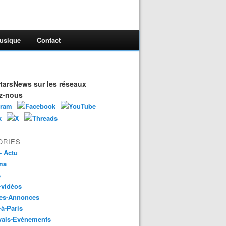
usique
Contact
arsNews sur les réseaux
z-nous
ORIES
- Actu
ma
s
-vidéos
es-Annonces
-à-Paris
vals-Evénements