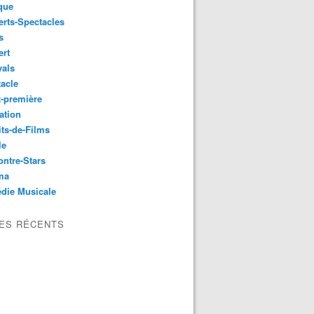
que
rts-Spectacles
s
ert
vals
acle
-première
ation
its-de-Films
le
ntre-Stars
ma
die Musicale
LES RÉCENTS