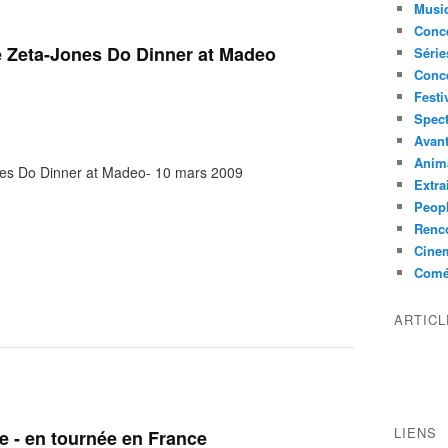
Musi
Conce
e Zeta-Jones Do Dinner at Madeo
Série
Conc
Festi
Spect
Avant
Anim
nes Do Dinner at Madeo- 10 mars 2009
Extra
Peop
Renco
Cine
Comé
ARTIC
LIENS
ge - en tournée en France