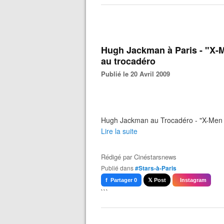
Hugh Jackman à Paris - "X-M
au trocadéro
Publié le 20 Avril 2009
Hugh Jackman au Trocadéro - "X-Men Or
Lire la suite
Rédigé par
Cinéstarsnews
Publié dans
#Stars-à-Paris
f Partager 0
𝕏 Post
Instagram
```