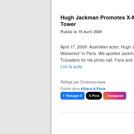
Hugh Jackman Promotes X-Me
Tower
Publié le 19 Avril 2009
April 17, 2009: Australian actor, Hug
Wolverine" in Paris. We spotted Jackm
Trocadero for his photo call. Fans and
Lire la suite
Rédigé par
Cinéstarsnews
Publié dans
#Stars-à-Paris
f Partager 0
𝕏 Post
Instagram
```