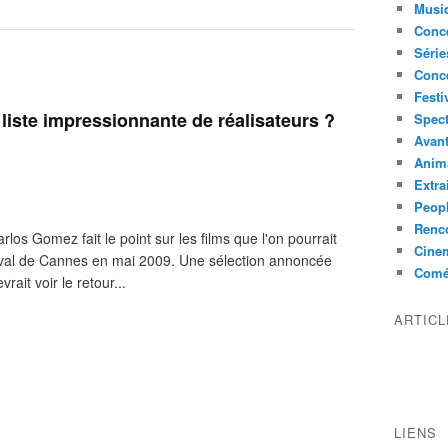
Musi
Conce
Série
Conc
Festi
liste impressionnante de réalisateurs ?
Spect
Avant
Anim
Extra
Peop
Renco
los Gomez fait le point sur les films que l'on pourrait
Cine
estival de Cannes en mai 2009. Une sélection annoncée
Comé
vrait voir le retour...
ARTIC
LIENS