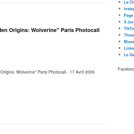
La C
Inst
Page
X (ex
TikT
en Origins: Wolverine" Paris Photocall
Thre
Blues
Link
Le D
Facebo
igins: Wolverine" Paris Photocall - 17 Avril 2009