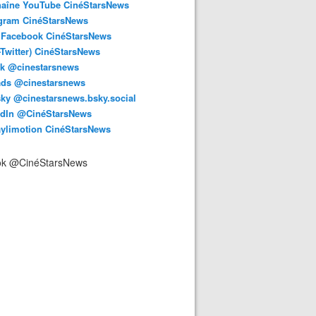
haîne YouTube CinéStarsNews
agram CinéStarsNews
 Facebook CinéStarsNews
-Twitter) CinéStarsNews
ok @cinestarsnews
ads @cinestarsnews
ky @cinestarsnews.bsky.social‬
edIn @CinéStarsNews
aylimotion CinéStarsNews
ok @CinéStarsNews