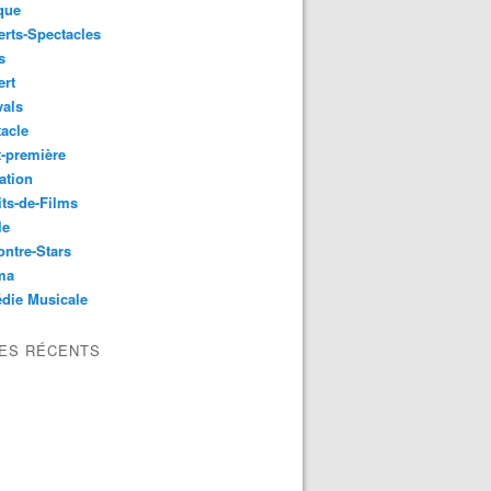
que
rts-Spectacles
s
ert
vals
acle
-première
ation
its-de-Films
le
ntre-Stars
ma
die Musicale
LES RÉCENTS