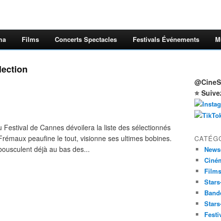
ma
Films
Concerts Spectacles
Festivals Événements
M
lection
@CineSt
⭐ Suive
du Festival de Cannes dévoilera la liste des sélectionnés
Frémaux peaufine le tout, visionne ses ultimes bobines.
CATÉG
ousculent déjà au bas des...
News
Ciné
Film
Stars
Band
Stars
Festi