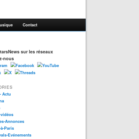
usique
Contact
arsNews sur les réseaux
z-nous
ORIES
- Actu
ma
s
-vidéos
es-Annonces
-à-Paris
vals-Evénements