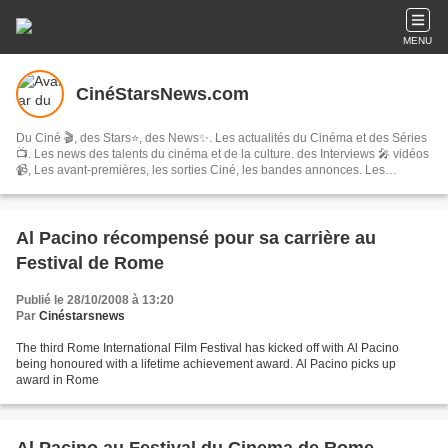
MENU
CinéStarsNews.com
Du Ciné 🎬, des Stars⭐, des News✨. Les actualités du Cinéma et des Séries
📺. Les news des talents du cinéma et de la culture. des Interviews 🎤 vidéos
📹, Les avant-premières, les sorties Ciné, les bandes annonces. Les
festivals, concerts & tournées, spectacles, les comédies musicales…
Al Pacino récompensé pour sa carrière au
Festival de Rome
Publié le 28/10/2008 à 13:20
Par
Cinéstarsnews
The third Rome International Film Festival has kicked off with Al Pacino
being honoured with a lifetime achievement award. Al Pacino picks up
award in Rome