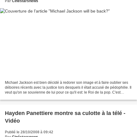
Par
Cinéstarsnews
Michael Jackson est bien décidé à redorer son image et à faire oublier ses
déboires récents avec la justice lors desquels il était accusé de pédophilie. Il
veut qu'on se souvienne de lui pour ce qu'il est: le Roi de la pop. C'est
pourquoi il envisage...
Hayden Panettiere montre sa culotte à la télé -
Vidéo
Publié le 28/10/2008 à 09:42