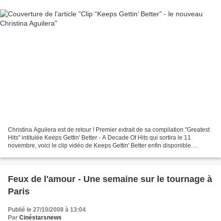
Christina Aguilera est de retour ! Premier extrait de sa compilation "Greatest
Hits" intitulée Keeps Gettin' Better - A Decade Of Hits qui sortira le 11
novembre, voici le clip vidéo de Keeps Gettin' Better enfin disponible.
Réalisé par Peter Berg (Hancock,...
Feux de l'amour - Une semaine sur le tournage à
Paris
Publié le 27/10/2008 à 13:04
Par
Cinéstarsnews