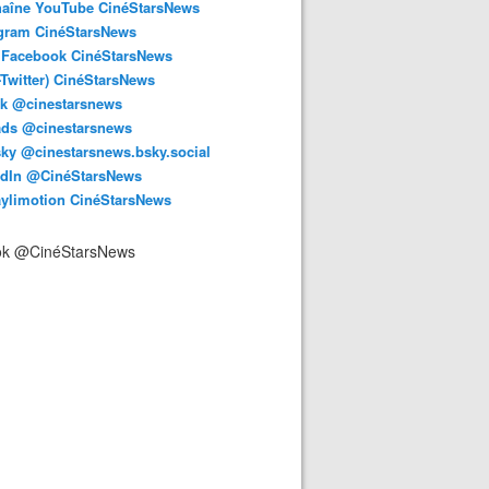
haîne YouTube CinéStarsNews
agram CinéStarsNews
 Facebook CinéStarsNews
-Twitter) CinéStarsNews
ok @cinestarsnews
ads @cinestarsnews
ky @cinestarsnews.bsky.social‬
edIn @CinéStarsNews
aylimotion CinéStarsNews
ok @CinéStarsNews