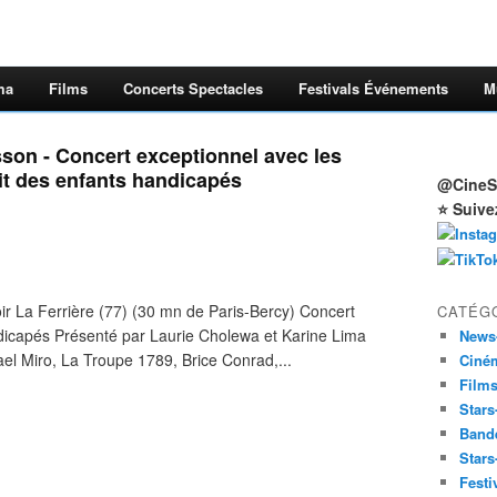
ma
Films
Concerts Spectacles
Festivals Événements
M
isson - Concert exceptionnel avec les
it des enfants handicapés
@CineSt
⭐ Suive
oir La Ferrière (77) (30 mn de Paris-Bercy) Concert
CATÉG
ndicapés Présenté par Laurie Cholewa et Karine Lima
News
ael Miro, La Troupe 1789, Brice Conrad,...
Ciné
Film
Stars
Band
Stars
Festi