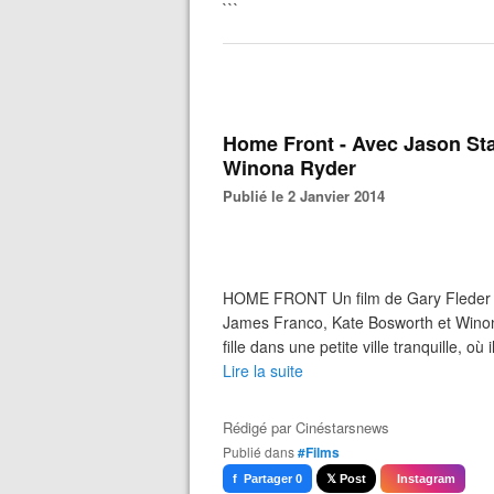
```
Home Front - Avec Jason St
Winona Ryder
Publié le 2 Janvier 2014
HOME FRONT Un film de Gary Fleder U
James Franco, Kate Bosworth et Wino
fille dans une petite ville tranquille, o
Lire la suite
Rédigé par
Cinéstarsnews
Publié dans
#Films
f Partager 0
𝕏 Post
Instagram