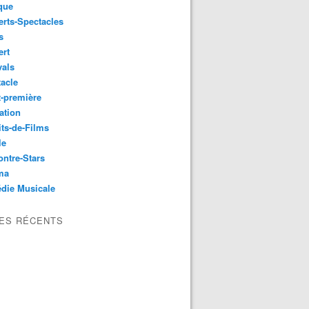
que
rts-Spectacles
s
ert
vals
acle
-première
ation
its-de-Films
le
ntre-Stars
ma
die Musicale
LES RÉCENTS