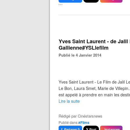
```
Yves Saint Laurent - de Jali
Gallienne#YSLlefilm
Publié le 4 Janvier 2014
Yves Saint Laurent - Le Film de Jalil L
Le Bon, Laura Smet, Marie de Villepin..
est appelé à prendre en main les destin
Lire la suite
Rédigé par
Cinéstarsnews
Publié dans
#Films
f Partager 0
𝕏 Post
Instagram