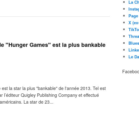
La C
Inst
Page
X (ex
TikT
Thre
Blues
 de "Hunger Games" est la plus bankable
Link
Le D
Facebo
est la star la plus "bankable" de l'année 2013. Tel est
ar l’éditeur Quigley Publishing Company et effectué
américains. La star de 23...