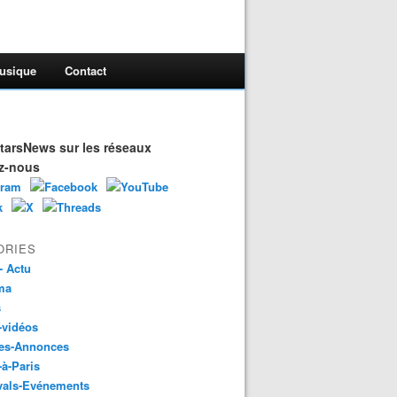
usique
Contact
arsNews sur les réseaux
z-nous
ORIES
- Actu
ma
s
-vidéos
es-Annonces
-à-Paris
vals-Evénements