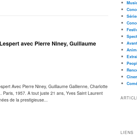
Musi
Conce
Série
Conc
Festi
Spect
l Lespert avec Pierre Niney, Guillaume
Avant
Anim
Extra
Peop
Renco
Cine
Comé
espert Avec Pierre Niney, Guillaume Gallienne, Charlotte
. Paris, 1957. A tout juste 21 ans, Yves Saint Laurent
ARTIC
ées de la prestigieuse...
LIENS