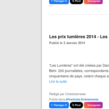
f Partager 0
𝕏 Post
Instagram
```
Les prix lumières 2014 - Le
Publié le 3 Janvier 2014
"Les Lumières" ont été créées par Dani
Behr. 200 journalistes, correspondants
cinquantaine de pays, votent chaque an
Lire la suite
Rédigé par
Cinéstarsnews
Publié dans
#Festivals-Evénements
f Partager 0
𝕏 Post
Instagram