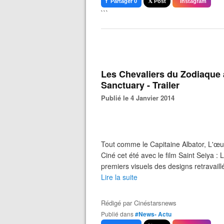
f Partager 0
𝕏 Post
Instagram
```
Les Chevaliers du Zodiaque 
Sanctuary - Trailer
Publié le 4 Janvier 2014
Tout comme le Capitaine Albator, L'œ
Ciné cet été avec le film Saint Seiya :
premiers visuels des designs retravaill
Lire la suite
Rédigé par
Cinéstarsnews
Publié dans
#News- Actu