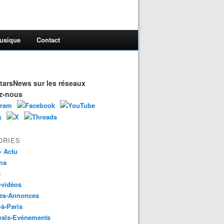
usique
Contact
arsNews sur les réseaux
z-nous
ORIES
- Actu
ma
s
-vidéos
es-Annonces
-à-Paris
vals-Evénements