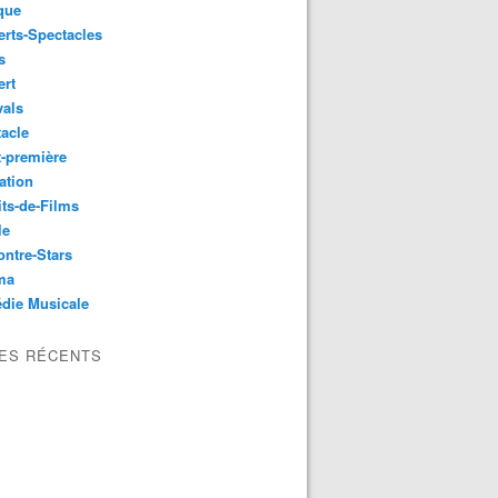
que
rts-Spectacles
s
ert
vals
acle
-première
ation
its-de-Films
le
ntre-Stars
ma
die Musicale
LES RÉCENTS