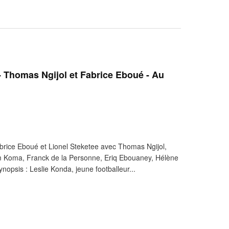
 Thomas Ngijol et Fabrice Eboué - Au
brice Eboué et Lionel Steketee avec Thomas Ngijol,
m Koma, Franck de la Personne, Eriq Ebouaney, Hélène
nopsis : Leslie Konda, jeune footballeur...