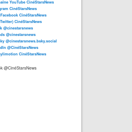
haîne YouTube CinéStarsNews
agram CinéStarsNews
 Facebook CinéStarsNews
-Twitter) CinéStarsNews
ok @cinestarsnews
ads @cinestarsnews
ky @cinestarsnews.bsky.social‬
edIn @CinéStarsNews
aylimotion CinéStarsNews
ok @CinéStarsNews