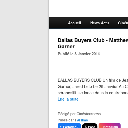
Accueil
News Actu
Ciné
Dallas Buyers Club - Matthe
Garner
Publié le 8 Janvier 2014
DALLAS BUYERS CLUB Un film de Jean
Garner, Jared Leto Le 29 Janvier Au 
séropositif, se lance dans la contreban
Lire la suite
Rédigé par
Cinéstarsnews
Publié dans
#Films
f Partager 0
𝕏 Post
Instagram