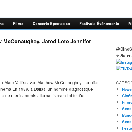
ma
Films
Concerts Spectacles
Festivals Événements
M
w McConaughey, Jared Leto Jennifer
@CineSt
⭐ Suive
-Marc Vallée avec Matthew McConaughey, Jennifer
CATÉG
Cinéma En 1986, à Dallas, un homme diagnostiqué
News
de de médicaments alternatifs avec l'aide d'un...
Ciné
Film
Stars
Band
Stars
Festi