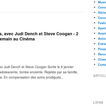
Musi
Conce
Série
Conc
Festi
Spect
, avec Judi Dench et Steve Coogan - 2
Avant
 Demain au Cinéma
Anim
Extra
Peop
Renco
Cine
Comé
ec Judi Dench et Steve Coogan Sortie le 8 janvier
dolescente, tombe enceinte. Rejetée par sa famille,
ARTIC
a. En compensation des soins prodigués...
LIENS