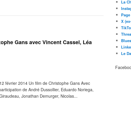
La C
Inst
Page
X (ex
TikT
Thre
Blues
istophe Gans avec Vincent Cassel, Léa
Link
Le D
Facebo
le 12 février 2014 Un film de Christophe Gans Avec
articipation de André Dussollier, Eduardo Noriega,
Giraudeau, Jonathan Demurger, Nicolas...