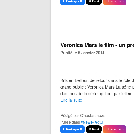
f Partager 0
𝕏 Post
Instagram
```
Veronica Mars le film - un pr
Publié le 5 Janvier 2014
Kristen Bell est de retour dans le rôle 
grand public : Veronica Mars La série p
des fans de la série, qui ont partiellemen
Lire la suite
Rédigé par
Cinéstarsnews
Publié dans
#News- Actu
f Partager 0
𝕏 Post
Instagram