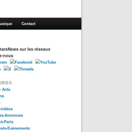
usique
Contact
arsNews sur les réseaux
z-nous
ORIES
- Actu
ma
s
-vidéos
es-Annonces
-à-Paris
vals-Evénements