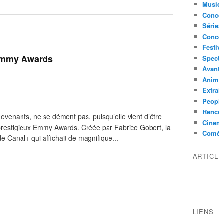
Musi
Conce
Série
Conc
Festi
Emmy Awards
Spect
Avant
Anim
Extra
Peop
Renco
evenants, ne se dément pas, puisqu’elle vient d’être
Cine
restigieux Emmy Awards. Créée par Fabrice Gobert, la
Comé
e Canal+ qui affichait de magnifique...
ARTIC
LIENS