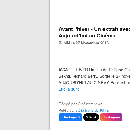
Avant l'hiver - Un extrait ave
Aujourd'hui au Cinéma
Publié le 27 Novembre 2013
AVANT L'HIVER Un film de Philippe Clau
Bekhti, Richard Berry. Sortie le 27
AUJOURD'HUI AU CINÉMA Paul est un n
Lire la suite
Rédigé par
Cinéstarsnews
Publié dans
#Extraits-de-Films
f Partager 0
𝕏 Post
Instagram
```