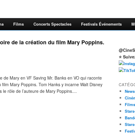
ma
Films
Concerts Spectacles
Festivals Événements
M
oire de la création du film Mary Poppins.
@CineSt
⭐ Suive
e de Mary en VF Saving Mr. Banks en VO qui raconte
 du film Mary Poppins. Tom Hanks y incarne Walt Disney
CATÉG
e rôle de l’auteure de Mary Poppins....
News
Ciné
Film
Stars
Band
Stars
Festi