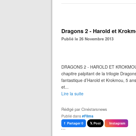
Dragons 2 - Harold et Krokmo
Publié le 26 Novembre 2013
DRAGONS 2 - HAROLD ET KROKMOU 
chapitre palpitant de la trilogie Dra
fantastique d’Harold et Krokmou, 5 an
et...
Lire la suite
Rédigé par
Cinéstarsnews
Publié dans
#Films
f Partager 0
𝕏 Post
Instagram
```