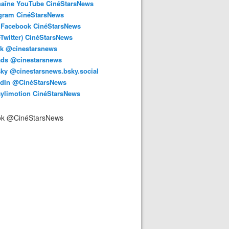
haîne YouTube CinéStarsNews
agram CinéStarsNews
 Facebook CinéStarsNews
-Twitter) CinéStarsNews
ok @cinestarsnews
ads @cinestarsnews
ky @cinestarsnews.bsky.social‬
edIn @CinéStarsNews
aylimotion CinéStarsNews
ok @CinéStarsNews