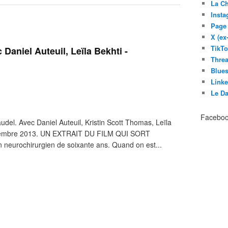
La C
Inst
Page
X (ex
TikT
c Daniel Auteuil, Leïla Bekhti -
Thre
Blues
Link
Le D
Facebo
del. Avec Daniel Auteuil, Kristin Scott Thomas, Leïla
 novembre 2013. UN EXTRAIT DU FILM QUI SORT
eurochirurgien de soixante ans. Quand on est...