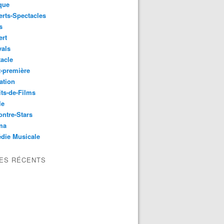
que
rts-Spectacles
s
ert
vals
acle
-première
ation
its-de-Films
le
ntre-Stars
ma
die Musicale
LES RÉCENTS