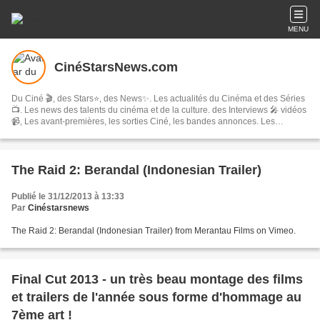
MENU
CinéStarsNews.com
Du Ciné 🎬, des Stars⭐, des News✨. Les actualités du Cinéma et des Séries
📺. Les news des talents du cinéma et de la culture. des Interviews 🎤 vidéos
📹, Les avant-premières, les sorties Ciné, les bandes annonces. Les
festivals, concerts & tournées, spectacles, les comédies musicales…
The Raid 2: Berandal (Indonesian Trailer)
Publié le 31/12/2013 à 13:33
Par
Cinéstarsnews
The Raid 2: Berandal (Indonesian Trailer) from Merantau Films on Vimeo.
Final Cut 2013 - un très beau montage des films
et trailers de l'année sous forme d'hommage au
7ème art !