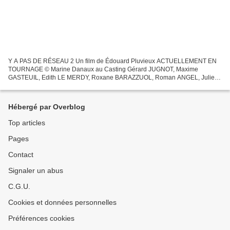
Y A PAS DE RÉSEAU 2 Un film de Édouard Pluvieux ACTUELLEMENT EN
TOURNAGE © Marine Danaux au Casting Gérard JUGNOT, Maxime
GASTEUIL, Edith LE MERDY, Roxane BARAZZUOL, Roman ANGEL, Julien
SANTINI, Manon AZEM, Zabou BREITMAN, Bernard FARCY, Julien
PESTEL,...
Hébergé par Overblog
Top articles
Pages
Contact
Signaler un abus
C.G.U.
Cookies et données personnelles
Préférences cookies