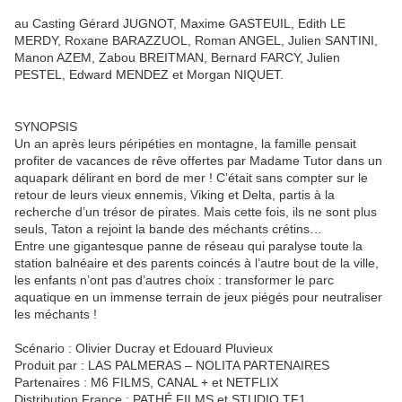
au Casting Gérard JUGNOT, Maxime GASTEUIL, Edith LE
MERDY, Roxane BARAZZUOL, Roman ANGEL, Julien SANTINI,
Manon AZEM, Zabou BREITMAN, Bernard FARCY, Julien
PESTEL, Edward MENDEZ et Morgan NIQUET.
SYNOPSIS
Un an après leurs péripéties en montagne, la famille pensait
profiter de vacances de rêve offertes par Madame Tutor dans un
aquapark délirant en bord de mer ! C’était sans compter sur le
retour de leurs vieux ennemis, Viking et Delta, partis à la
recherche d’un trésor de pirates. Mais cette fois, ils ne sont plus
seuls, Taton a rejoint la bande des méchants crétins…
Entre une gigantesque panne de réseau qui paralyse toute la
station balnéaire et des parents coincés à l’autre bout de la ville,
les enfants n’ont pas d’autres choix : transformer le parc
aquatique en un immense terrain de jeux piégés pour neutraliser
les méchants !
Scénario : Olivier Ducray et Edouard Pluvieux
Produit par : LAS PALMERAS – NOLITA PARTENAIRES
Partenaires : M6 FILMS, CANAL + et NETFLIX
Distribution France : PATHÉ FILMS et STUDIO TF1