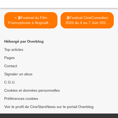
< 🎬Festival du Film
🎬Festival CinéComedies
Francophone à Angoulême
2026 du 4 au 7 Juin 2026,
- Festival FFA du 24 au 29
Le programme >
Aout 2026
Hébergé par Overblog
Top articles
Pages
Contact
Signaler un abus
C.G.U.
Cookies et données personnelles
Préférences cookies
Voir le profil de CineStarsNews sur le portail Overblog