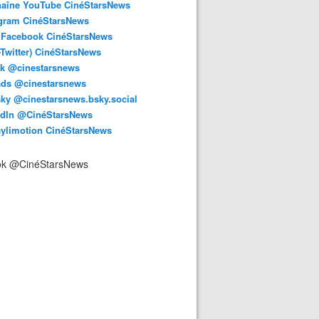
haîne YouTube CinéStarsNews
agram CinéStarsNews
 Facebook CinéStarsNews
-Twitter) CinéStarsNews
ok @cinestarsnews
ads @cinestarsnews
ky @cinestarsnews.bsky.social‬
edIn @CinéStarsNews
aylimotion CinéStarsNews
ok @CinéStarsNews