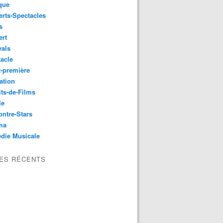
que
rts-Spectacles
s
ert
vals
acle
-première
ation
its-de-Films
le
ntre-Stars
ma
die Musicale
LES RÉCENTS