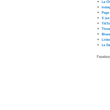
La C
Inst
Page
X (ex
TikT
Thre
Blues
Link
Le D
Facebo