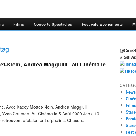
ma
Films
Concerts Spectacles
Festivals Événements
M
tag
@CineSt
⭐ Suive
t-Klein, Andrea Maggiulli...au Cinéma le
CATÉG
News
Ciné
Film
nc. Avec Kacey Mottet-Klein, Andrea Maggiulli,
Stars
, Yves Caumon. Au Cinéma le 5 Août 2020 Jack, 19
Band
e retrouvent brutalement orphelins. Chacun...
Stars
Festi