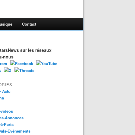
usique
Contact
arsNews sur les réseaux
z-nous
ORIES
- Actu
ma
s
-vidéos
es-Annonces
-à-Paris
vals-Evénements