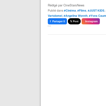
Rédigé par
CineStarsNews
Publié dans
#Cinéma
,
#Films
,
#JUST KIDS
,
Vartolomei
,
#Angelina Woreth
,
#Yves Cau
f Partager 0
𝕏 Post
Instagram
```