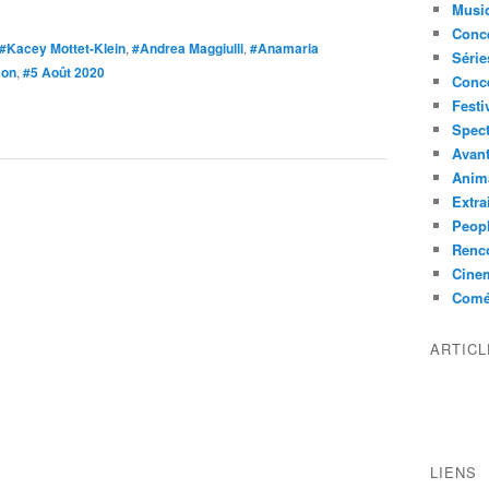
Musi
Conce
#Kacey Mottet-Klein
,
#Andrea Maggiulli
,
#Anamaria
Série
mon
,
#5 Août 2020
Conc
Festi
Spect
Avant
Anim
Extra
Peop
Renco
Cine
Comé
ARTIC
LIENS