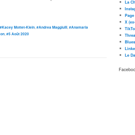
La C
Inst
Page
X (ex
#Kacey Mottet-Klein
,
#Andrea Maggiulli
,
#Anamaria
TikT
mon
,
#5 Août 2020
Thre
Blues
Link
Le D
Facebo