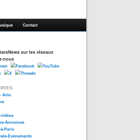
usique
Contact
arsNews sur les réseaux
z-nous
ORIES
- Actu
ma
s
-vidéos
es-Annonces
-à-Paris
vals-Evénements