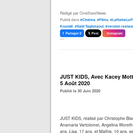
Rédigé par
CineStarsNews
Publié dans
#Cinéma
,
#Films
,
#LaHaineLeF
Koundé
,
#Saïd Taghmaoui
,
#version restau
f Partager 0
𝕏 Post
Instagram
```
JUST KIDS, Avec Kacey Motte
5 Août 2020
Publié le 30 Juin 2020
JUST KIDS, réalisé par Christophe Bla
Anamaria Vartolomei, Angelina Woreth
ans, Lisa, 17 ans, et Mathis, 10 ans, s