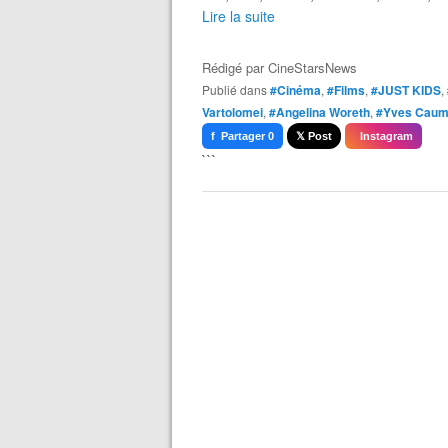
Lire la suite
Rédigé par
CineStarsNews
Publié dans
#Cinéma
,
#Films
,
#JUST KIDS
,
Vartolomei
,
#Angelina Woreth
,
#Yves Cau
f Partager 0
𝕏 Post
Instagram
```