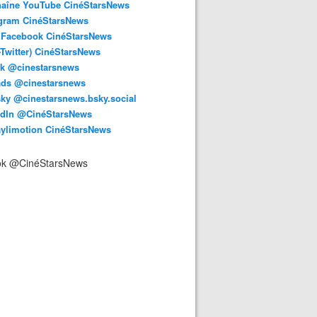
haîne YouTube CinéStarsNews
agram CinéStarsNews
 Facebook CinéStarsNews
-Twitter) CinéStarsNews
ok @cinestarsnews
ads @cinestarsnews
ky @cinestarsnews.bsky.social‬
edIn @CinéStarsNews
aylimotion CinéStarsNews
ok @CinéStarsNews