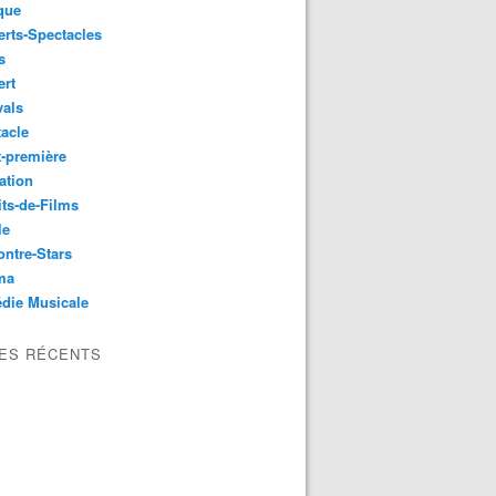
que
rts-Spectacles
s
ert
vals
acle
-première
ation
its-de-Films
le
ntre-Stars
ma
die Musicale
LES RÉCENTS