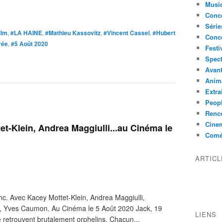
Musi
Conce
Série
ilm
,
#LA HAINE
,
#Mathieu Kassovitz
,
#Vincent Cassel
,
#Hubert
Conc
rée
,
#5 Août 2020
Festi
Spect
Avant
Anim
Extra
Peop
Renco
Cine
t-Klein, Andrea Maggiulli...au Cinéma le
Comé
ARTIC
nc. Avec Kacey Mottet-Klein, Andrea Maggiulli,
, Yves Caumon. Au Cinéma le 5 Août 2020 Jack, 19
LIENS
e retrouvent brutalement orphelins. Chacun...