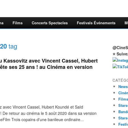
ma
Films
Concerts Spectacles
Festivals Événements
M
020
tag
@CineSt
⭐ Suive
u Kassovitz avec Vincent Cassel, Hubert
ête ses 25 ans ! au Cinéma en version
CATÉG
News
Ciné
Film
Stars
z avec Vincent Cassel, Hubert Koundé et Saïd
Band
 De retour au cinéma le 5 août 2020 dans sa version
Stars
ilm Trois copains d'une banlieue ordinaire...
Festi