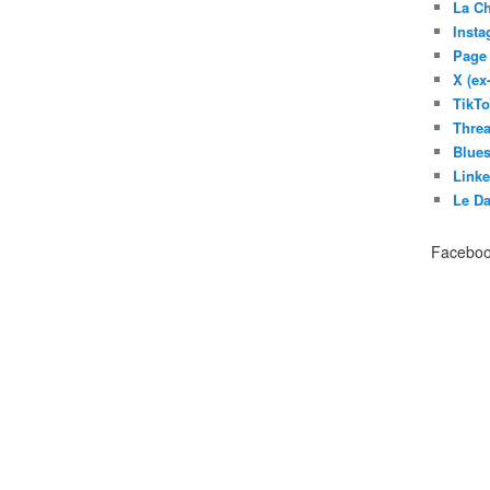
La C
Inst
Page
X (ex
TikT
Thre
Blues
Link
Le D
Facebo