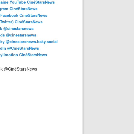
haîne YouTube CinéStarsNews
agram CinéStarsNews
 Facebook CinéStarsNews
-Twitter) CinéStarsNews
ok @cinestarsnews
ads @cinestarsnews
ky @cinestarsnews.bsky.social‬
edIn @CinéStarsNews
aylimotion CinéStarsNews
ok @CinéStarsNews