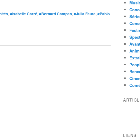
Musi
Conce
nités
,
#Isabelle Carré
,
#Bernard Campan
,
#Julia Faure
,
#Pablo
Série
Conc
Festi
Spect
Avant
Anim
Extra
Peop
Renco
Cine
Comé
ARTIC
LIENS