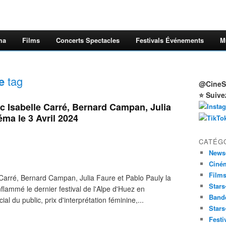
ma
Films
Concerts Spectacles
Festivals Événements
M
e
tag
@CineSt
⭐ Suive
 Isabelle Carré, Bernard Campan, Julia
éma le 3 Avril 2024
CATÉG
News
Ciné
Film
arré, Bernard Campan, Julia Faure et Pablo Pauly la
Stars
lammé le dernier festival de l'Alpe d'Huez en
Band
ial du public, prix d'interprétation féminine,...
Stars
Festi