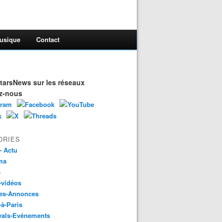
usique
Contact
arsNews sur les réseaux
z-nous
ORIES
- Actu
ma
s
-vidéos
es-Annonces
-à-Paris
vals-Evénements