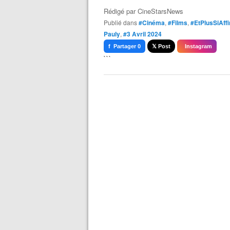
Rédigé par
CineStarsNews
Publié dans
#Cinéma
,
#Films
,
#EtPlusSiAffi
Pauly
,
#3 Avril 2024
f Partager 0
𝕏 Post
Instagram
```