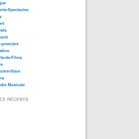
que
rts-Spectacles
s
ert
vals
acle
-première
ation
its-de-Films
le
ntre-Stars
ma
die Musicale
LES RÉCENTS