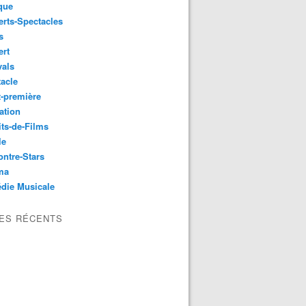
que
rts-Spectacles
s
ert
vals
acle
-première
ation
its-de-Films
le
ntre-Stars
ma
die Musicale
LES RÉCENTS