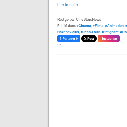
Lire la suite
Rédigé par
CineStarsNews
Publié dans
#Cinéma
,
#Films
,
#Animation
,
Hazanavicius
,
#Jean-Louis Trintignant
,
#Do
f Partager 0
𝕏 Post
Instagram
```