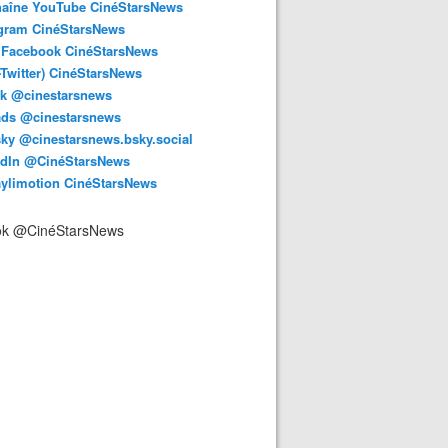
haîne YouTube CinéStarsNews
agram CinéStarsNews
 Facebook CinéStarsNews
-Twitter) CinéStarsNews
ok @cinestarsnews
ads @cinestarsnews
ky @cinestarsnews.bsky.social‬
edIn @CinéStarsNews
aylimotion CinéStarsNews
ok @CinéStarsNews