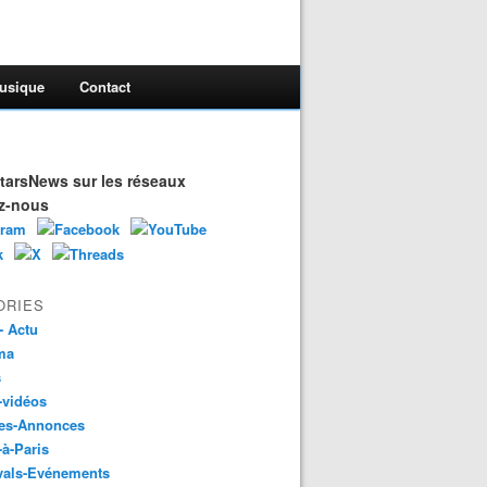
usique
Contact
arsNews sur les réseaux
z-nous
ORIES
- Actu
ma
s
-vidéos
es-Annonces
-à-Paris
vals-Evénements