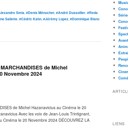
Musi
Conce
Alexandre Smia
,
#Denis Ménochet
,
#André Dussollier
,
#Reda
Série
ne Sallette
,
#Cédric Kahn
,
#Jérémy Lopez
,
#Dominique Blanc
Conc
Festi
Spect
Avant
Anim
Extra
Peop
Renco
 MARCHANDISES de Michel
Cine
20 Novembre 2024
Comé
ARTIC
ES de Michel Hazanavicius au Cinéma le 20
navicius Avec les voix de Jean-Louis Trintignant,
s au Cinéma le 20 Novembre 2024 DÉCOUVREZ LA
LIENS