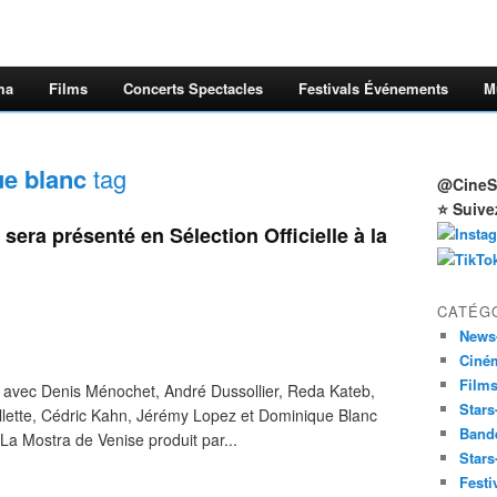
ma
Films
Concerts Spectacles
Festivals Événements
M
e blanc
tag
@CineSt
⭐ Suive
era présenté en Sélection Officielle à la
CATÉG
News
Ciné
Film
 avec Denis Ménochet, André Dussollier, Reda Kateb,
Stars
allette, Cédric Kahn, Jérémy Lopez et Dominique Blanc
Band
 La Mostra de Venise produit par...
Stars
Festi