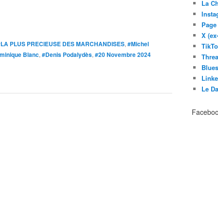
La C
Inst
Page
X (ex
#LA PLUS PRECIEUSE DES MARCHANDISES
,
#Michel
TikT
minique Blanc
,
#Denis Podalydès
,
#20 Novembre 2024
Thre
Blues
Link
Le D
Facebo