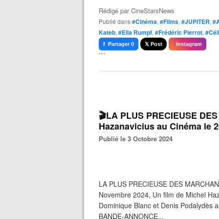
Rédigé par
CineStarsNews
Publié dans
#Cinéma
,
#Films
,
#JUPITER
,
#
Kateb
,
#Ella Rumpf
,
#Frédéric Pierrot
,
#Céli
f Partager 0
𝕏 Post
Instagram
```
🎬LA PLUS PRECIEUSE DES
Hazanavicius au Cinéma le 
Publié le 3 Octobre 2024
LA PLUS PRECIEUSE DES MARCHANDIS
Novembre 2024, Un film de Michel Haza
Dominique Blanc et Denis Podalydè
BANDE-ANNONCE...