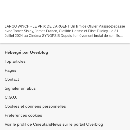
LARGO WINCH - LE PRIX DE L'ARGENT Un film de Olivier Masset-Depasse
avec Tomer Sisley, James Franco, Clotilde Hesme et Elise Tilloloy. Le 31
Juillet 2024 au Cinéma SYNOPSIS Depuis l’enlèvement brutal de son fils
Noom, Largo Winch fait l’objet d’une impitoyable...
Hébergé par Overblog
Top articles
Pages
Contact
Signaler un abus
C.G.U.
Cookies et données personnelles
Préférences cookies
Voir le profil de CineStarsNews sur le portail Overblog