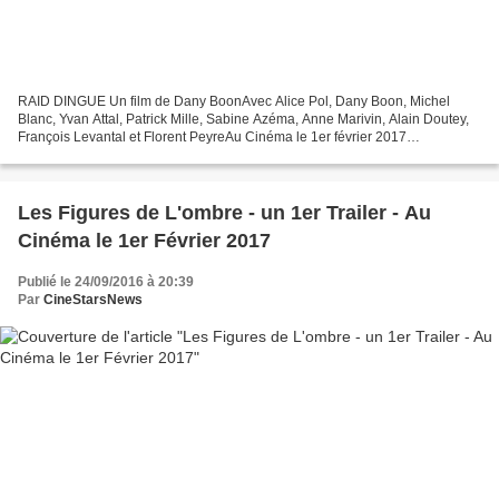
RAID DINGUE Un film de Dany BoonAvec Alice Pol, Dany Boon, Michel
Blanc, Yvan Attal, Patrick Mille, Sabine Azéma, Anne Marivin, Alain Doutey,
François Levantal et Florent PeyreAu Cinéma le 1er février 2017
SynopsisJohanna Pasquali est une fliquette pas...
Les Figures de L'ombre - un 1er Trailer - Au
Cinéma le 1er Février 2017
Publié le 24/09/2016 à 20:39
Par
CineStarsNews