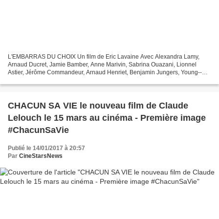
L'EMBARRAS DU CHOIX Un film de Eric Lavaine Avec Alexandra Lamy,
Arnaud Ducret, Jamie Bamber, Anne Marivin, Sabrina Ouazani, Lionnel
Astier, Jérôme Commandeur, Arnaud Henriet, Benjamin Jungers, Young--
Sou Cho, Elise Diamant, Xavier Alcan et Laure HennequartSortie...
CHACUN SA VIE le nouveau film de Claude
Lelouch le 15 mars au cinéma - Première image
#ChacunSaVie
Publié le 14/01/2017 à 20:57
Par
CineStarsNews