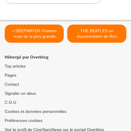
< DEEPWATER l’histoire
THE BEATLES un
vraie de la plus grande
documentaire de Ron
catastrophe pétrolière au
Howard au Ciné en séance
Cinéma le 12 Octobre 2016
unique le 15 Septembre
#DeepWater
2016 à 20h >
Hébergé par Overblog
Top articles
Pages
Contact
Signaler un abus
C.G.U.
Cookies et données personnelles
Préférences cookies
Voir le profil de CineStarsNews sur le portail Overblog