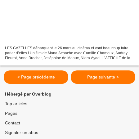
LES GAZELLES débarquent le 26 mars au cinéma et vont beaucoup faire
parler d’elles ! Un film de Mona Achache avec Camille Chamoux, Audrey
Fleurot, Anne Brochet, Joséphine de Meaux, Nidra Ayadi. L’AFFICHE de la
comédie française LES GAZELLES, réalisée...
< Page précédente
Page suivante >
Hébergé par Overblog
Top articles
Pages
Contact
Signaler un abus