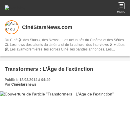
MENU
CinéStarsNews.com
Du Ciné 🎬, des Stars⭐, des News✨. Les actualités du Cinéma et des Séries
📺. Les news des talents du cinéma et de la culture. des Interviews 🎤 vidéos
📹, Les avant-premières, les sorties Ciné, les bandes annonces. Les
festivals, concerts & tournées, spectacles, les comédies musicales…
Transformers : L'Âge de l'extinction
Publié le 18/03/2014 à 04:49
Par
Cinéstarsnews