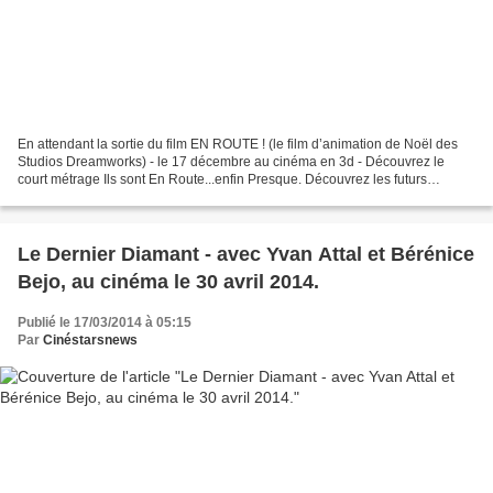
En attendant la sortie du film EN ROUTE ! (le film d’animation de Noël des
Studios Dreamworks) - le 17 décembre au cinéma en 3d - Découvrez le
court métrage Ils sont En Route...enfin Presque. Découvrez les futurs
envahisseurs du prochain film des Studios...
Le Dernier Diamant - avec Yvan Attal et Bérénice
Bejo, au cinéma le 30 avril 2014.
Publié le 17/03/2014 à 05:15
Par
Cinéstarsnews