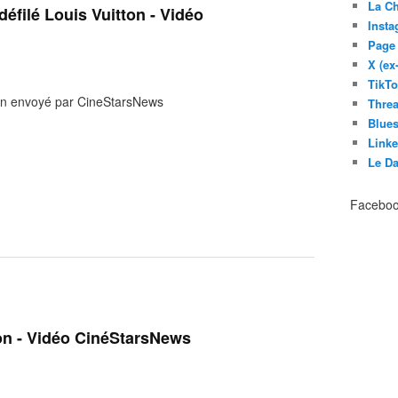
La C
éfilé Louis Vuitton - Vidéo
Inst
Page
X (ex
TikT
ton envoyé par CineStarsNews
Thre
Blues
Link
Le D
Facebo
ton - Vidéo CinéStarsNews