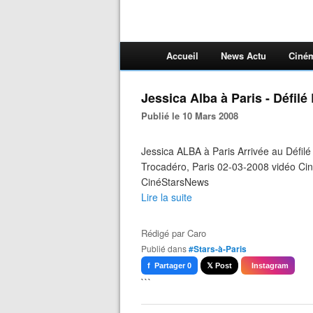
Accueil
News Actu
Ciné
Jessica Alba à Paris - Défil
Publié le 10 Mars 2008
Jessica ALBA à Paris Arrivée au Défil
Trocadéro, Paris 02-03-2008 vidéo Ci
CinéStarsNews
Lire la suite
Rédigé par
Caro
Publié dans
#Stars-à-Paris
f Partager 0
𝕏 Post
Instagram
```