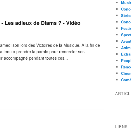
Musi
Conce
Série
 - Les adieux de Diams ? - Vidéo
Conc
Festi
Spect
Avant
medi soir lors des Victoires de la Musique. A la fin de
Anim
a tenu a prendre la parole pour remercier ses
Extra
voir accompagné pendant toutes ces...
Peop
Renco
Cine
Comé
ARTIC
LIENS