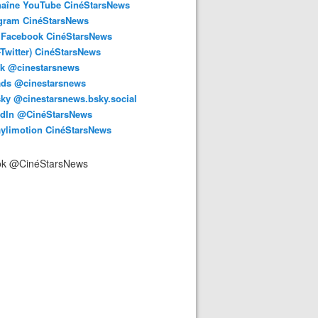
haîne YouTube CinéStarsNews
agram CinéStarsNews
 Facebook CinéStarsNews
-Twitter) CinéStarsNews
ok @cinestarsnews
ads @cinestarsnews
ky @cinestarsnews.bsky.social‬
edIn @CinéStarsNews
aylimotion CinéStarsNews
ok @CinéStarsNews