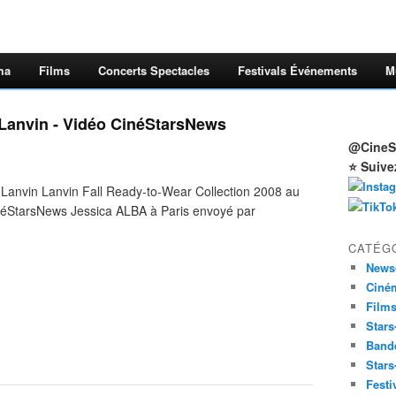
ma
Films
Concerts Spectacles
Festivals Événements
M
é Lanvin - Vidéo CinéStarsNews
@CineSt
⭐ Suive
é Lanvin Lanvin Fall Ready-to-Wear Collection 2008 au
néStarsNews Jessica ALBA à Paris envoyé par
CATÉG
News
Ciné
Film
Stars
Band
Stars
Festi