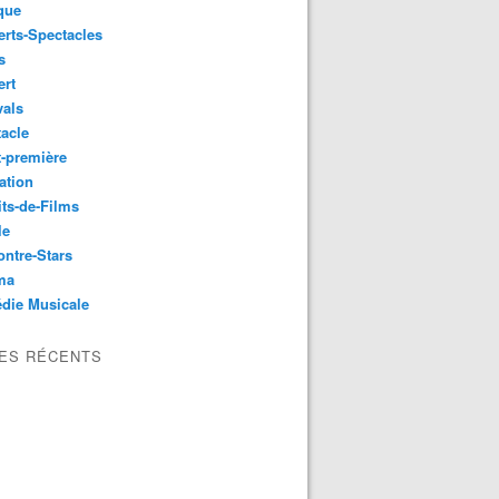
que
rts-Spectacles
s
ert
vals
acle
-première
ation
its-de-Films
le
ntre-Stars
ma
die Musicale
LES RÉCENTS