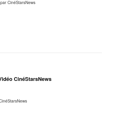
é par CinéStarsNews
- Vidéo CinéStarsNews
r CinéStarsNews