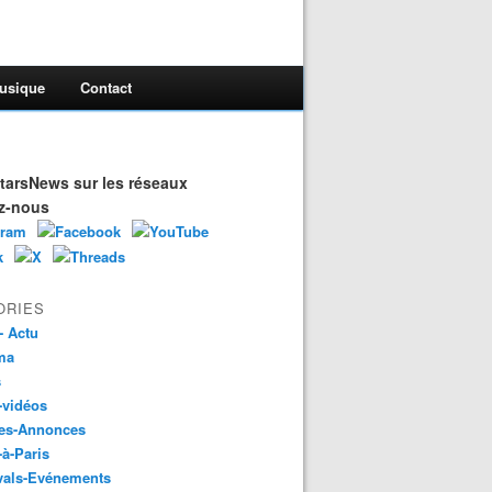
usique
Contact
arsNews sur les réseaux
z-nous
ORIES
- Actu
ma
s
-vidéos
es-Annonces
-à-Paris
vals-Evénements