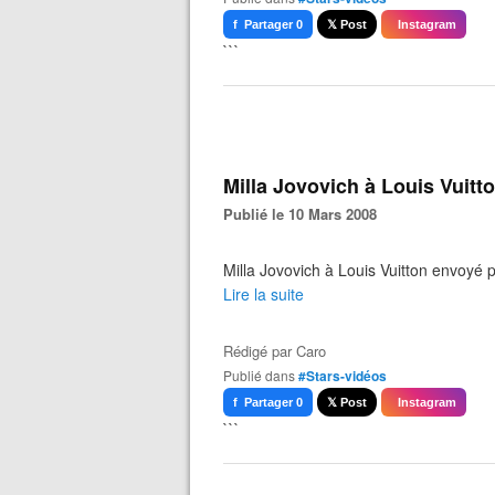
f Partager 0
𝕏 Post
Instagram
```
Milla Jovovich à Louis Vuit
Publié le 10 Mars 2008
Milla Jovovich à Louis Vuitton envoyé
Lire la suite
Rédigé par
Caro
Publié dans
#Stars-vidéos
f Partager 0
𝕏 Post
Instagram
```