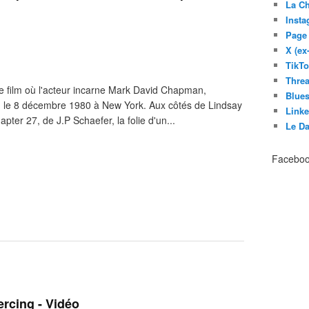
La C
Inst
Page
X (ex
TikT
Thre
 film où l'acteur incarne Mark David Chapman,
Blues
 le 8 décembre 1980 à New York. Aux côtés de Lindsay
Link
pter 27, de J.P Schaefer, la folie d'un...
Le D
Facebo
ercing - Vidéo