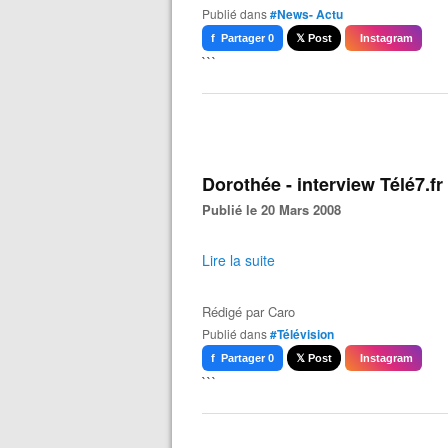
Publié dans
#News- Actu
f Partager 0
𝕏 Post
Instagram
```
Dorothée - interview Télé7.fr
Publié le 20 Mars 2008
Lire la suite
Rédigé par
Caro
Publié dans
#Télévision
f Partager 0
𝕏 Post
Instagram
```