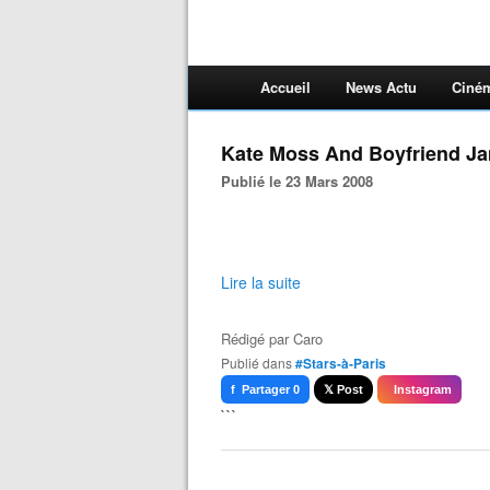
Accueil
News Actu
Ciné
Kate Moss And Boyfriend Jam
Publié le 23 Mars 2008
Lire la suite
Rédigé par
Caro
Publié dans
#Stars-à-Paris
f Partager 0
𝕏 Post
Instagram
```