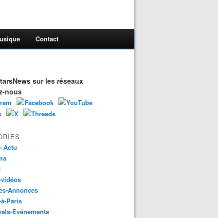
usique
Contact
arsNews sur les réseaux
z-nous
ORIES
- Actu
ma
s
-vidéos
es-Annonces
-à-Paris
vals-Evénements