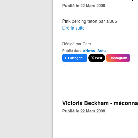
Publié le 22 Mars 2008
Pink percing teton par al085
Lire la suite
Rédigé par
Caro
Publié dans
#News- Actu
f Partager 0
𝕏 Post
Instagram
```
Victoria Beckham - méconna
Publié le 22 Mars 2008