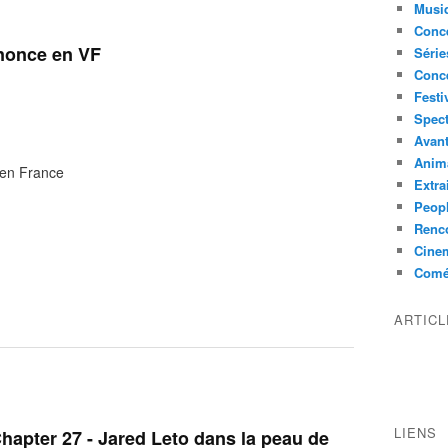
Musi
Conce
nnonce en VF
Série
Conc
Festi
Spect
Avant
Anim
 en France
Extra
Peop
Renco
Cine
Comé
ARTIC
LIENS
hapter 27 - Jared Leto dans la peau de