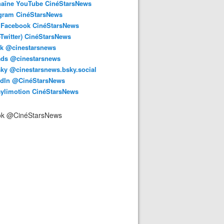
haîne YouTube CinéStarsNews
agram CinéStarsNews
 Facebook CinéStarsNews
-Twitter) CinéStarsNews
ok @cinestarsnews
ads @cinestarsnews
ky @cinestarsnews.bsky.social‬
edIn @CinéStarsNews
aylimotion CinéStarsNews
ok @CinéStarsNews