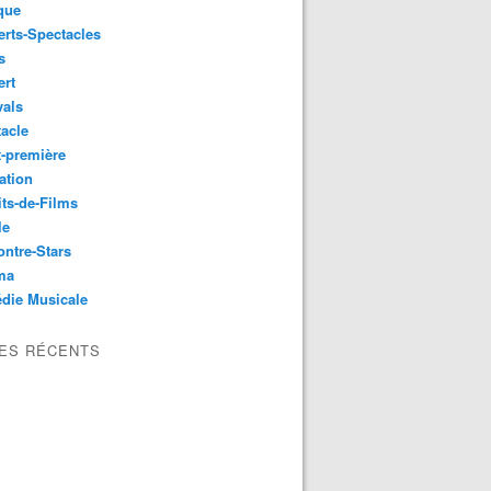
que
rts-Spectacles
s
ert
vals
acle
-première
ation
its-de-Films
le
ntre-Stars
ma
die Musicale
LES RÉCENTS