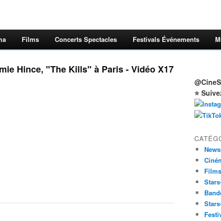
ma
Films
Concerts Spectacles
Festivals Événements
M
ie Hince, "The Kills" à Paris - Vidéo X17
@CineSt
⭐ Suive
CATÉG
News
Ciné
Film
Stars
Band
Stars
Festi