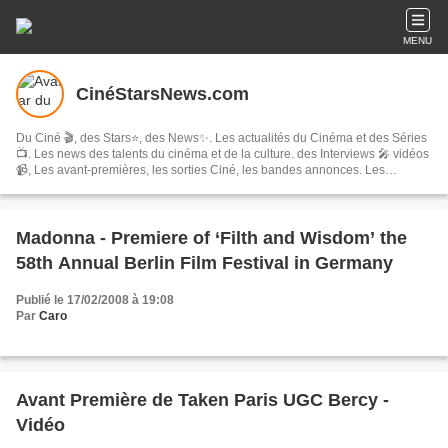
MENU
CinéStarsNews.com
Du Ciné 🎬, des Stars⭐, des News✨. Les actualités du Cinéma et des Séries
📺. Les news des talents du cinéma et de la culture. des Interviews 🎤 vidéos
📹, Les avant-premières, les sorties Ciné, les bandes annonces. Les
festivals, concerts & tournées, spectacles, les comédies musicales…
Madonna - Premiere of ‘Filth and Wisdom’ the
58th Annual Berlin Film Festival in Germany
Publié le 17/02/2008 à 19:08
Par
Caro
Avant Première de Taken Paris UGC Bercy -
Vidéo