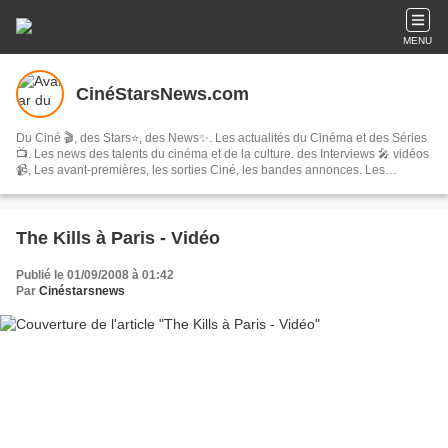
MENU
CinéStarsNews.com
Du Ciné 🎬, des Stars⭐, des News✨. Les actualités du Cinéma et des Séries
📺. Les news des talents du cinéma et de la culture. des Interviews 🎤 vidéos
📹, Les avant-premières, les sorties Ciné, les bandes annonces. Les
festivals, concerts & tournées, spectacles, les comédies musicales…
The Kills à Paris - Vidéo
Publié le 01/09/2008 à 01:42
Par
Cinéstarsnews