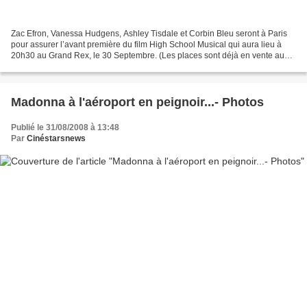
Zac Efron, Vanessa Hudgens, Ashley Tisdale et Corbin Bleu seront à Paris
pour assurer l’avant première du film High School Musical qui aura lieu à
20h30 au Grand Rex, le 30 Septembre. (Les places sont déjà en vente au
prix de 15€ sur le site du Grand...
Madonna à l'aéroport en peignoir...- Photos
Publié le 31/08/2008 à 13:48
Par
Cinéstarsnews