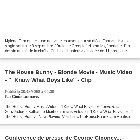
Mylene Farmer ecrit une nouvelle chanson pour sa nièce Farmer, Lisa. Le
single sortira le 8 septembre: "Drôle de Creepie" et sera le générique d'un
dessin animé de la chaîne Gulli. La chanteuse est âgée de 11 ans...Une
graine de chanteuse à suivre...
The House Bunny - Blonde Movie - Music Video
- "I Know What Boys Like" - Clip
Publié le 30/08/2008 à 00:30
Par
Cinéstarsnews
The House Bunny Music Video - "I Know What Boys Like" envoyé par
SonyPictures Katharine Mcphee's music video for "I Know What Boys Like."
The House Bunny - Now Playing! Visit http://TheHouseBunny.com Réalisé
par Fred Wolf Avec Anna Faris, Emma Stone,...
Conference de presse de George Clooney... -