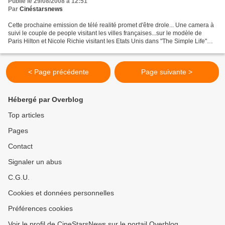
Publié le 29/08/2008 à 12:51
Par
Cinéstarsnews
Cette prochaine emission de télé realité promet d'être drole... Une camera à
suivi le couple de people visitant les villes françaises...sur le modèle de
Paris Hilton et Nicole Richie visitant les Etats Unis dans "The Simple Life"
que l'on avait découvert...
< Page précédente
Page suivante >
Hébergé par Overblog
Top articles
Pages
Contact
Signaler un abus
C.G.U.
Cookies et données personnelles
Préférences cookies
Voir le profil de CineStarsNews sur le portail Overblog