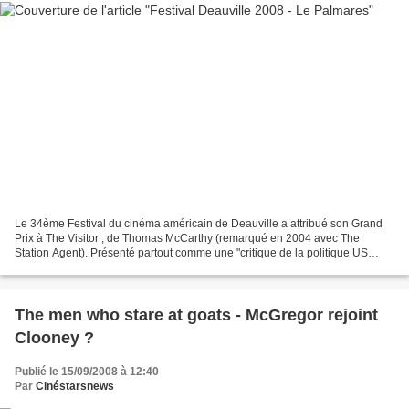
Le 34ème Festival du cinéma américain de Deauville a attribué son Grand
Prix à The Visitor , de Thomas McCarthy (remarqué en 2004 avec The
Station Agent). Présenté partout comme une "critique de la politique US
d'immigration", le film décrit la rencontre...
The men who stare at goats - McGregor rejoint
Clooney ?
Publié le 15/09/2008 à 12:40
Par
Cinéstarsnews