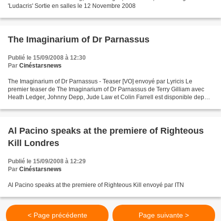
'Ludacris' Sortie en salles le 12 Novembre 2008
The Imaginarium of Dr Parnassus
Publié le 15/09/2008 à 12:30
Par
Cinéstarsnews
The Imaginarium of Dr Parnassus - Teaser [VO] envoyé par Lyricis Le
premier teaser de The Imaginarium of Dr Parnassus de Terry Gilliam avec
Heath Ledger, Johnny Depp, Jude Law et Colin Farrell est disponible depuis
peu, voici les premières images du film...
Al Pacino speaks at the premiere of Righteous
Kill Londres
Publié le 15/09/2008 à 12:29
Par
Cinéstarsnews
Al Pacino speaks at the premiere of Righteous Kill envoyé par ITN
< Page précédente
Page suivante >