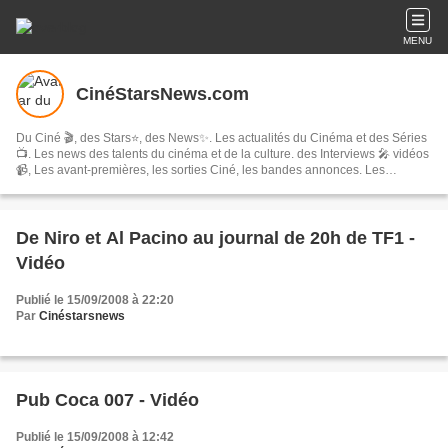
MENU
CinéStarsNews.com
Du Ciné 🎬, des Stars⭐, des News✨. Les actualités du Cinéma et des Séries
📺. Les news des talents du cinéma et de la culture. des Interviews 🎤 vidéos
📹, Les avant-premières, les sorties Ciné, les bandes annonces. Les
festivals, concerts & tournées, spectacles, les comédies musicales…
De Niro et Al Pacino au journal de 20h de TF1 -
Vidéo
Publié le 15/09/2008 à 22:20
Par
Cinéstarsnews
Pub Coca 007 - Vidéo
Publié le 15/09/2008 à 12:42