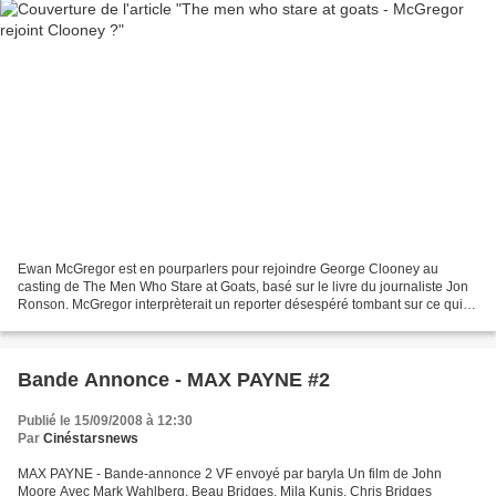
Ewan McGregor est en pourparlers pour rejoindre George Clooney au
casting de The Men Who Stare at Goats, basé sur le livre du journaliste Jon
Ronson. McGregor interprèterait un reporter désespéré tombant sur ce qui
peut s'avérer être un scoop en rencontrant...
Bande Annonce - MAX PAYNE #2
Publié le 15/09/2008 à 12:30
Par
Cinéstarsnews
MAX PAYNE - Bande-annonce 2 VF envoyé par baryla Un film de John
Moore Avec Mark Wahlberg, Beau Bridges, Mila Kunis, Chris Bridges