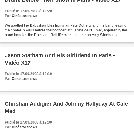
Drunk Before Their Show In Paris - Vidéo X17
Publié le 17/09/2008 à 12:20
Par
Cinéstarsnews
We spotted the Babyshambles frontman Pete Doherty and his band leaving
their hotel in Paris before their concert at "La fete de l'Huma", apparently the
band handles the Rock and Roll life much better than Amy Winehouse,
despite a substantial blood alcohol...
Jason Statham And His Girlfriend In Paris -
Vidéo X17
Publié le 17/09/2008 à 12:19
Par
Cinéstarsnews
Christian Audigier And Johnny Hallyday At Cafe
Med
Publié le 17/09/2008 à 12:00
Par
Cinéstarsnews