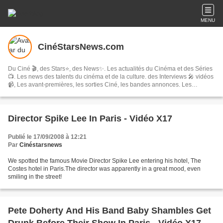
MENU
CinéStarsNews.com
Du Ciné 🎬, des Stars⭐, des News✨. Les actualités du Cinéma et des Séries
📺. Les news des talents du cinéma et de la culture. des Interviews 🎤 vidéos
📹, Les avant-premières, les sorties Ciné, les bandes annonces. Les
festivals, concerts & tournées, spectacles, les comédies musicales…
Director Spike Lee In Paris - Vidéo X17
Publié le 17/09/2008 à 12:21
Par
Cinéstarsnews
We spotted the famous Movie Director Spike Lee entering his hotel, The
Costes hotel in Paris.The director was apparently in a great mood, even
smiling in the street!
Pete Doherty And His Band Baby Shambles Get