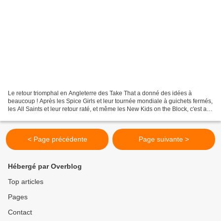
Le retour triomphal en Angleterre des Take That a donné des idées à
beaucoup ! Après les Spice Girls et leur tournée mondiale à guichets fermés,
les All Saints et leur retour raté, et même les New Kids on the Block, c'est au
tour d'un autre groupe de...
< Page précédente
Page suivante >
Hébergé par Overblog
Top articles
Pages
Contact