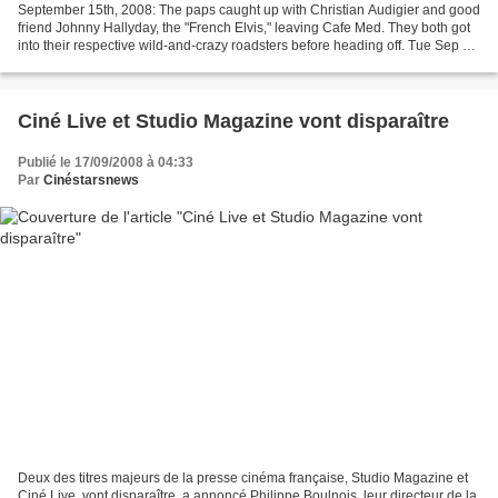
September 15th, 2008: The paps caught up with Christian Audigier and good
friend Johnny Hallyday, the "French Elvis," leaving Cafe Med. They both got
into their respective wild-and-crazy roadsters before heading off. Tue Sep 16
2008
Ciné Live et Studio Magazine vont disparaître
Publié le 17/09/2008 à 04:33
Par
Cinéstarsnews
Deux des titres majeurs de la presse cinéma française, Studio Magazine et
Ciné Live, vont disparaître, a annoncé Philippe Boulnois, leur directeur de la