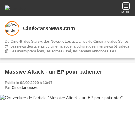
MENU
CinéStarsNews.com
Du Ciné 🎬, des Stars⭐, des News✨. Les actualités du Cinéma et des Séries
📺. Les news des talents du cinéma et de la culture. des Interviews 🎤 vidéos
📹, Les avant-premières, les sorties Ciné, les bandes annonces. Les
festivals, concerts & tournées, spectacles, les comédies musicales…
Massive Attack - un EP pour patienter
Publié le 08/09/2009 à 13:07
Par
Cinéstarsnews