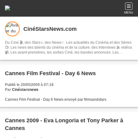
MENU
CinéStarsNews.com
Du Ciné 🎬, des Stars⭐, des News✨. Les actualités du Cinéma et des Séries
📺. Les news des talents du cinéma et de la culture. des Interviews 🎤 vidéos
📹, Les avant-premières, les sorties Ciné, les bandes annonces. Les
festivals, concerts & tournées, spectacles, les comédies musicales…
Cannes Film Festival - Day 6 News
Publié le 20/05/2009 à 07:18
Par
Cinéstarsnews
Cannes Film Festival - Day 6 News envoyé par filmsandstars.
Cannes 2009 - Eva Longoria et Tony Parker à
Cannes