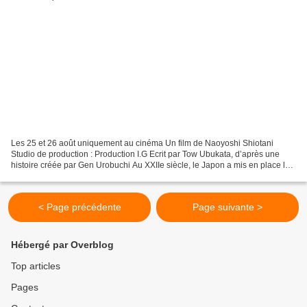
Les 25 et 26 août uniquement au cinéma Un film de Naoyoshi Shiotani
Studio de production : Production I.G Ecrit par Tow Ubukata, d’après une
histoire créée par Gen Urobuchi Au XXIIe siècle, le Japon a mis en place le
Système Sibyl. Ce processus détecte...
< Page précédente
Page suivante >
Hébergé par Overblog
Top articles
Pages