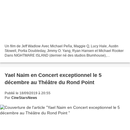
Un film de Jeff Wadlow Avec Michael Peña, Maggie Q, Lucy Hale, Austin
Stowell, Portia Doubleday, Jimmy O. Yang, Ryan Hansen et Michael Rooker
Dans NIGHTMARE ISLAND (dernier né des studios Blumhouse),
l’énigmatique M. Roarke donne vie aux rêves de ses...
Yael Naim en Concert exceptionnel le 5
décembre au Théâtre du Rond Point
Publié le 18/09/2019 à 20:55
Par
CineStarsNews