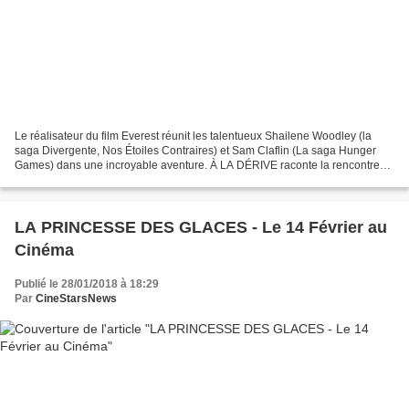
Le réalisateur du film Everest réunit les talentueux Shailene Woodley (la
saga Divergente, Nos Étoiles Contraires) et Sam Claflin (La saga Hunger
Games) dans une incroyable aventure. À LA DÉRIVE raconte la rencontre
de deux personnes qui vont se découvrir,...
LA PRINCESSE DES GLACES - Le 14 Février au
Cinéma
Publié le 28/01/2018 à 18:29
Par
CineStarsNews