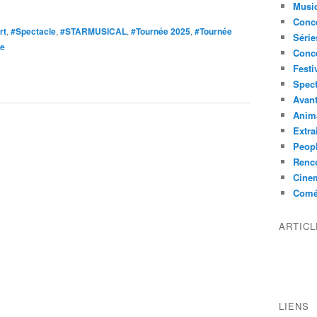
Musi
Conce
rt
,
#Spectacle
,
#STARMUSICAL
,
#Tournée 2025
,
#Tournée
Série
ue
Conc
Festi
Spect
Avant
Anim
Extra
Peop
Renco
Cine
Comé
ARTIC
LIENS