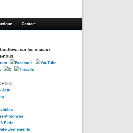
usique
Contact
arsNews sur les réseaux
z-nous
ORIES
- Actu
ma
s
-vidéos
es-Annonces
-à-Paris
vals-Evénements