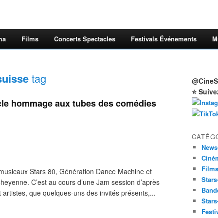
ma
Films
Concerts Spectacles
Festivals Événements
M
suisse
tag
@CineSt
⭐ Suive
le hommage aux tubes des comédies
CATÉG
News
Ciné
Film
usicaux Stars 80, Génération Dance Machine et
Stars
r Cheyenne. C’est au cours d’une Jam session d’après
Band
artistes, que quelques-uns des invités présents,...
Stars
Festi