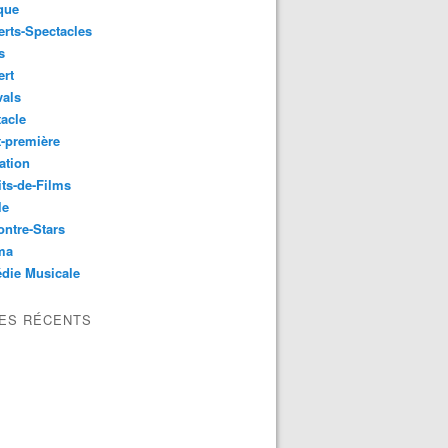
que
rts-Spectacles
s
ert
vals
acle
-première
ation
its-de-Films
le
ntre-Stars
ma
die Musicale
LES RÉCENTS