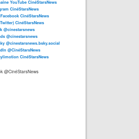
haîne YouTube CinéStarsNews
agram CinéStarsNews
 Facebook CinéStarsNews
-Twitter) CinéStarsNews
ok @cinestarsnews
ads @cinestarsnews
ky @cinestarsnews.bsky.social‬
edIn @CinéStarsNews
aylimotion CinéStarsNews
ok @CinéStarsNews