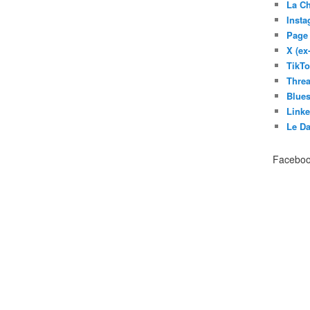
La C
Inst
Page
X (ex
TikT
Thre
Blues
Link
Le D
Facebo