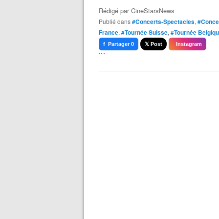
Rédigé par
CineStarsNews
Publié dans
#Concerts-Spectacles
,
#Conce
France
,
#Tournée Suisse
,
#Tournée Belgiq
f Partager 0
𝕏 Post
Instagram
```