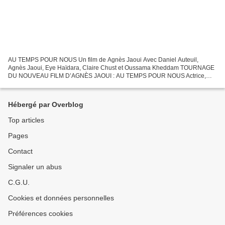
AU TEMPS POUR NOUS Un film de Agnès Jaoui Avec Daniel Auteuil,
Agnès Jaoui, Eye Haïdara, Claire Chust et Oussama Kheddam TOURNAGE
DU NOUVEAU FILM D’AGNÈS JAOUI : AU TEMPS POUR NOUS Actrice,
scénariste, réalisatrice, dramaturge, chanteuse et femme engagée...
Hébergé par Overblog
Top articles
Pages
Contact
Signaler un abus
C.G.U.
Cookies et données personnelles
Préférences cookies