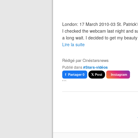
London: 17 March 2010-03 St. Patrick's
I checked the webcam last night and su
a long wait. I decided to get my beaut
Lire la suite
Rédigé par
Cinéstarsnews
Publié dans
#Stars-vidéos
f Partager 0
𝕏 Post
Instagram
```