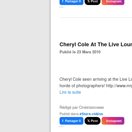
f Partager 0
𝕏 Post
Instagram
```
Cheryl Cole At The Live Lou
Publié le 23 Mars 2010
Cheryl Cole seen arriving at the Live 
horde of photographers! http://www.m
Lire la suite
Rédigé par
Cinéstarsnews
Publié dans
#Stars-vidéos
f Partager 0
𝕏 Post
Instagram
```