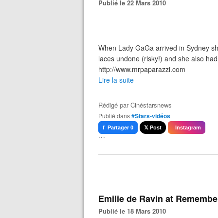
Publié le 22 Mars 2010
When Lady GaGa arrived in Sydney she 
laces undone (risky!) and she also had 
http://www.mrpaparazzi.com
Lire la suite
Rédigé par
Cinéstarsnews
Publié dans
#Stars-vidéos
f Partager 0
𝕏 Post
Instagram
```
Emilie de Ravin at Remember
Publié le 18 Mars 2010