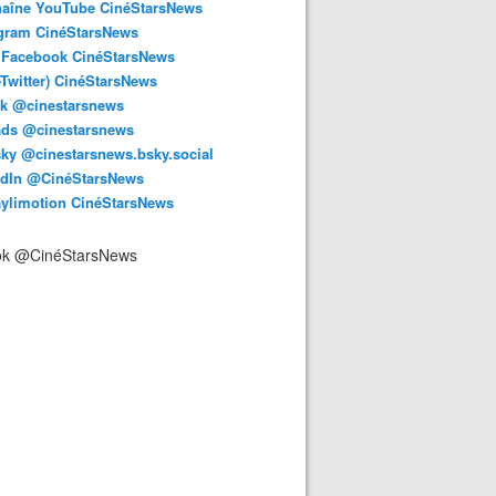
haîne YouTube CinéStarsNews
agram CinéStarsNews
 Facebook CinéStarsNews
-Twitter) CinéStarsNews
ok @cinestarsnews
ads @cinestarsnews
ky @cinestarsnews.bsky.social‬
edIn @CinéStarsNews
aylimotion CinéStarsNews
ok @CinéStarsNews