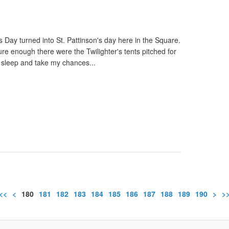
 Day turned into St. Pattinson's day here in the Square.
re enough there were the Twilighter's tents pitched for
y sleep and take my chances...
<<
<
100
110
120
130
140
150
160
170
180
181
182
183
184
185
186
187
188
189
190
200
>
>