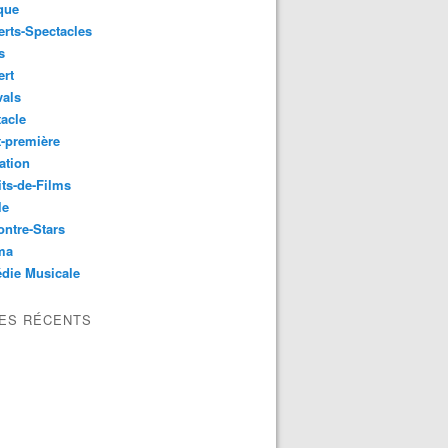
que
rts-Spectacles
s
ert
vals
acle
-première
ation
its-de-Films
le
ntre-Stars
ma
die Musicale
LES RÉCENTS