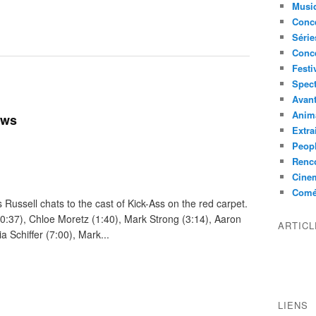
Musi
Conce
Série
Conc
Festi
Spect
Avant
Anim
ews
Extra
Peop
Renco
Cine
Comé
Russell chats to the cast of Kick-Ass on the red carpet.
 (0:37), Chloe Moretz (1:40), Mark Strong (3:14), Aaron
ARTIC
a Schiffer (7:00), Mark...
LIENS