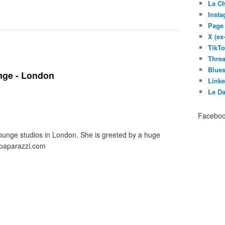
La C
Inst
Page
X (ex
TikT
Thre
Blues
nge - London
Link
Le D
Facebo
Lounge studios in London. She is greeted by a huge
rpaparazzi.com