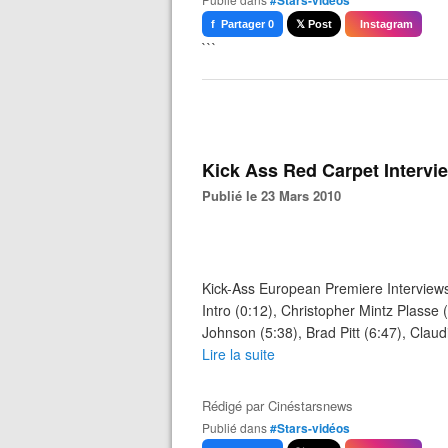
#Stars-vidéos
f Partager 0
𝕏 Post
Instagram
```
Kick Ass Red Carpet Intervi
Publié le 23 Mars 2010
Kick-Ass European Premiere Interviews 
Intro (0:12), Christopher Mintz Plasse
Johnson (5:38), Brad Pitt (6:47), Claudi
Lire la suite
Rédigé par
Cinéstarsnews
Publié dans
#Stars-vidéos