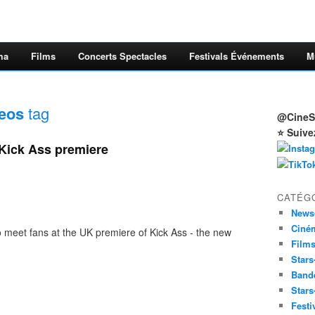
ma
Films
Concerts Spectacles
Festivals Événements
M
deos
tag
@CineSt
⭐ Suive
 Kick Ass premiere
CATÉG
News
Ciné
to meet fans at the UK premiere of Kick Ass - the new
Film
Stars
Band
Stars
Festi