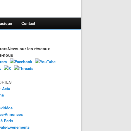
usique
Contact
arsNews sur les réseaux
z-nous
ORIES
- Actu
ma
s
-vidéos
es-Annonces
-à-Paris
vals-Evénements