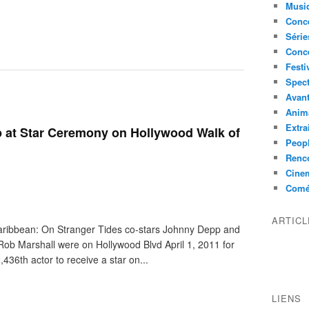
Musi
Conce
Série
Conc
Festi
Spect
Avant
Anim
Extra
 at Star Ceremony on Hollywood Walk of
Peop
Renco
Cine
Comé
ARTIC
ribbean: On Stranger Tides co-stars Johnny Depp and
 Rob Marshall were on Hollywood Blvd April 1, 2011 for
436th actor to receive a star on...
LIENS