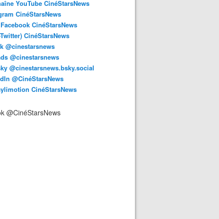
haîne YouTube CinéStarsNews
agram CinéStarsNews
 Facebook CinéStarsNews
-Twitter) CinéStarsNews
ok @cinestarsnews
ads @cinestarsnews
ky @cinestarsnews.bsky.social‬
edIn @CinéStarsNews
aylimotion CinéStarsNews
ok @CinéStarsNews