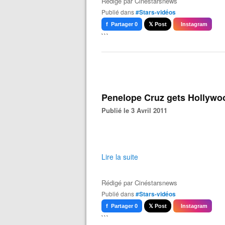
Rédigé par
Cinéstarsnews
Publié dans
#Stars-vidéos
f Partager 0
𝕏 Post
Instagram
```
Penelope Cruz gets Hollywo
Publié le 3 Avril 2011
Lire la suite
Rédigé par
Cinéstarsnews
Publié dans
#Stars-vidéos
f Partager 0
𝕏 Post
Instagram
```