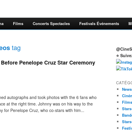
ma
Films
Concerts Spectacles
Festivals Événements
M
deos
tag
@CineSt
⭐ Suive
 Before Penelope Cruz Star Ceremony
CATÉG
News
Ciné
d autographs and took photos with the 6 fans who
Film
ace at the right time. Johnny was on his way to the
Stars
 for Penelope Cruz, who co-stars with him...
Band
Stars
Festi