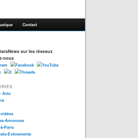
usique
Contact
arsNews sur les réseaux
z-nous
ORIES
- Actu
ma
s
-vidéos
es-Annonces
-à-Paris
vals-Evénements