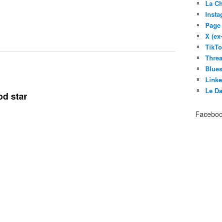
La C
Inst
Page
X (ex
TikT
Thre
Blues
Link
Le D
od star
Facebo