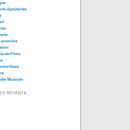
que
rts-Spectacles
s
ert
vals
acle
-première
ation
its-de-Films
le
ntre-Stars
ma
die Musicale
LES RÉCENTS