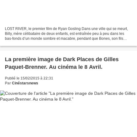
LOST RIVER, le premier film de Ryan Gosling Dans une ville qui se meurt,
Billy, mère célibataire de deux enfants, est entraînée peu à peu dans les
bas-fonds d’un monde sombre et macabre, pendant que Bones, son fils
aîné, découvre une route secrète menant...
La première image de Dark Places de Gilles
Paquet-Brenner. Au cinéma le 8 Avril.
Publié le 15/02/2015 à 22:31
Par
Cinéstarsnews