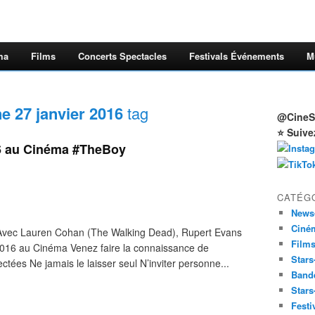
ma
Films
Concerts Spectacles
Festivals Événements
M
ne 27 janvier 2016
tag
@CineSt
⭐ Suive
16 au Cinéma #TheBoy
CATÉG
News
Ciné
vec Lauren Cohan (The Walking Dead), Rupert Evans
Film
2016 au Cinéma Venez faire la connaissance de
Stars
ées Ne jamais le laisser seul N’inviter personne...
Band
Stars
Festi