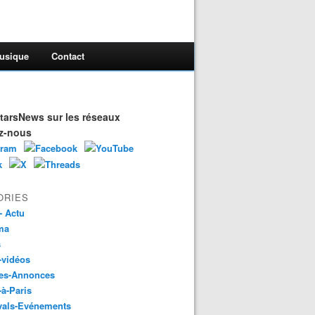
usique
Contact
arsNews sur les réseaux
z-nous
ORIES
- Actu
ma
s
-vidéos
es-Annonces
-à-Paris
vals-Evénements