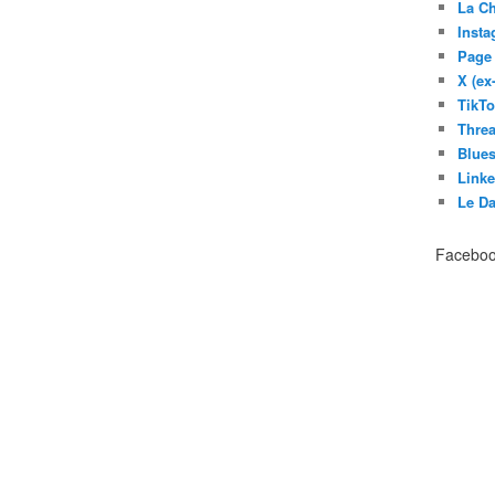
La C
Inst
Page
X (ex
TikT
Thre
Blues
Link
Le D
Facebo