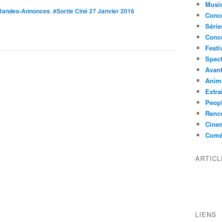
Musi
Bandes-Annonces
,
#Sortie Ciné 27 Janvier 2016
Conce
Série
Conc
Festi
Spect
Avant
Anim
Extra
Peop
Renco
Cine
Comé
ARTIC
LIENS