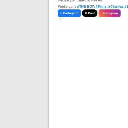
Publié dans
#THE BOY
,
#Films
,
#Cinéma
,
#
f Partager 0
𝕏 Post
Instagram
```