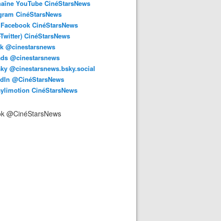
haîne YouTube CinéStarsNews
agram CinéStarsNews
 Facebook CinéStarsNews
-Twitter) CinéStarsNews
ok @cinestarsnews
ads @cinestarsnews
ky @cinestarsnews.bsky.social‬
edIn @CinéStarsNews
aylimotion CinéStarsNews
ok @CinéStarsNews