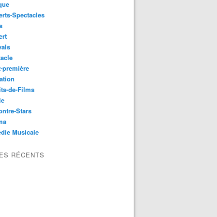
que
rts-Spectacles
s
ert
vals
acle
-première
ation
its-de-Films
le
ntre-Stars
ma
die Musicale
LES RÉCENTS