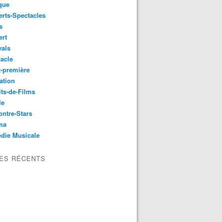
que
rts-Spectacles
s
ert
vals
acle
-première
ation
its-de-Films
le
ntre-Stars
ma
die Musicale
LES RÉCENTS