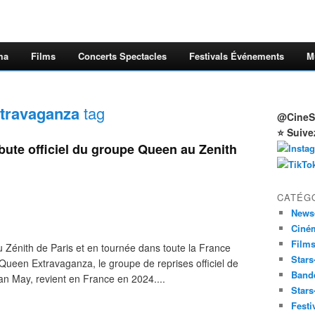
ma
Films
Concerts Spectacles
Festivals Événements
M
travaganza
tag
@CineSt
⭐ Suive
bute officiel du groupe Queen au Zenith
CATÉG
News
Ciné
Film
Zénith de Paris et en tournée dans toute la France
Stars
Queen Extravaganza, le groupe de reprises officiel de
Band
an May, revient en France en 2024....
Stars
Festi