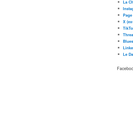
La C
Inst
Page
X (ex
TikT
Thre
Blues
Link
Le D
Facebo