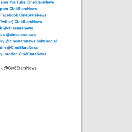
haîne YouTube CinéStarsNews
agram CinéStarsNews
 Facebook CinéStarsNews
-Twitter) CinéStarsNews
ok @cinestarsnews
ads @cinestarsnews
ky @cinestarsnews.bsky.social‬
edIn @CinéStarsNews
aylimotion CinéStarsNews
ok @CinéStarsNews