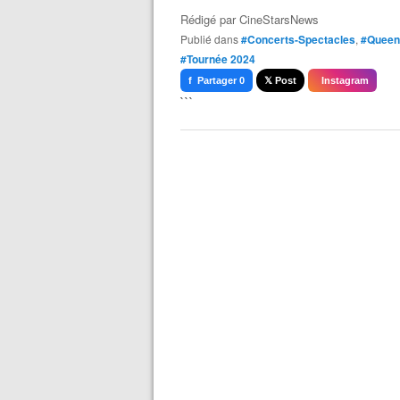
Rédigé par
CineStarsNews
Publié dans
#Concerts-Spectacles
,
#Queen
#Tournée 2024
f Partager 0
𝕏 Post
Instagram
```