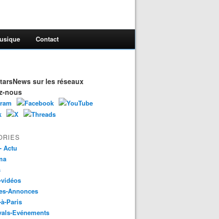
usique
Contact
arsNews sur les réseaux
z-nous
ORIES
- Actu
ma
s
-vidéos
es-Annonces
-à-Paris
vals-Evénements