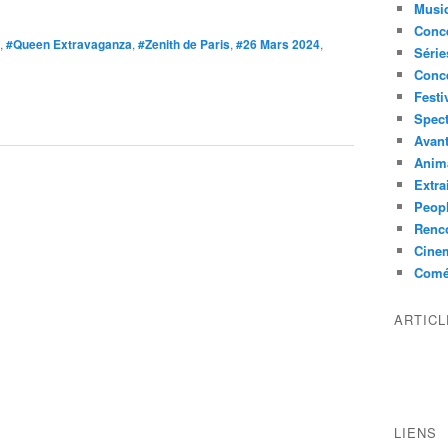
Musi
Conce
,
#Queen Extravaganza
,
#Zenith de Paris
,
#26 Mars 2024
,
Série
Conc
Festi
Spect
Avant
Anim
Extra
Peop
Renco
Cine
Comé
ARTIC
LIENS