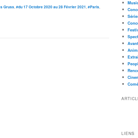
Musi
es Gruss
,
#du 17 Octobre 2020 au 28 Février 2021
,
#Paris
,
Conce
Série
Conc
Festi
Spect
Avant
Anim
Extra
Peop
Renco
Cine
Comé
ARTIC
LIENS