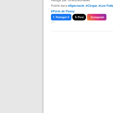
Publié dans
#Spectacle
,
#Cirque
,
#Les Foli
#Porte de Passy
f Partager 0
𝕏 Post
Instagram
```