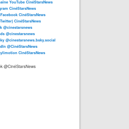
haîne YouTube CinéStarsNews
agram CinéStarsNews
 Facebook CinéStarsNews
-Twitter) CinéStarsNews
ok @cinestarsnews
ads @cinestarsnews
ky @cinestarsnews.bsky.social‬
edIn @CinéStarsNews
aylimotion CinéStarsNews
ok @CinéStarsNews