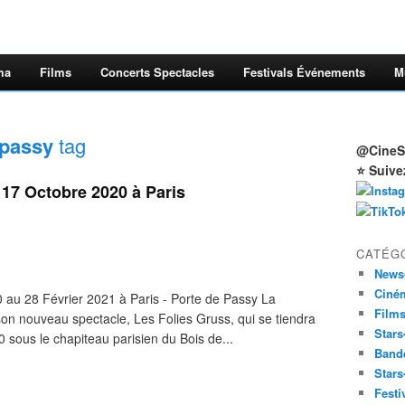
ma
Films
Concerts Spectacles
Festivals Événements
M
 passy
tag
@CineSt
⭐ Suive
u 17 Octobre 2020 à Paris
CATÉG
News
Ciné
 au 28 Février 2021 à Paris - Porte de Passy La
Film
n nouveau spectacle, Les Folies Gruss, qui se tiendra
Stars
sous le chapiteau parisien du Bois de...
Band
Stars
Festi