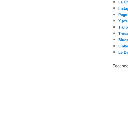
La C
Inst
Page
X (ex
TikT
Thre
Blues
Link
Le D
Facebo