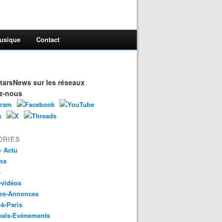
usique
Contact
arsNews sur les réseaux
z-nous
ORIES
- Actu
ma
s
-vidéos
es-Annonces
-à-Paris
vals-Evénements