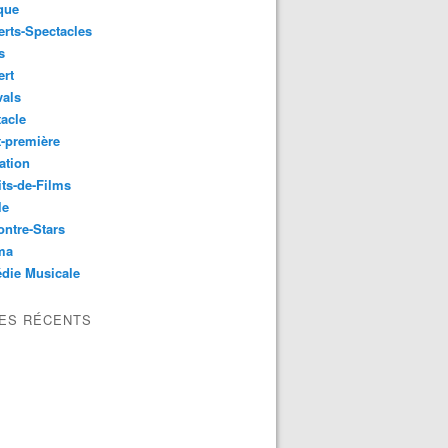
que
rts-Spectacles
s
ert
vals
acle
-première
ation
its-de-Films
le
ntre-Stars
ma
die Musicale
LES RÉCENTS