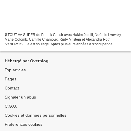
🎬TOUT VA SUPER de Patrick Cassir avec Hakim Jemili, Noémie Lvovsky,
Marie Colomb, Camille Chamoux, Rudy Milstein et Alexandra Roth
SYNOPSIS Elie est soulagé. Après plusieurs années à s’occuper de
Sylvaine, sa mère envahissante et malade : elle est guérie...
Hébergé par Overblog
Top articles
Pages
Contact
Signaler un abus
C.G.U.
Cookies et données personnelles
Préférences cookies