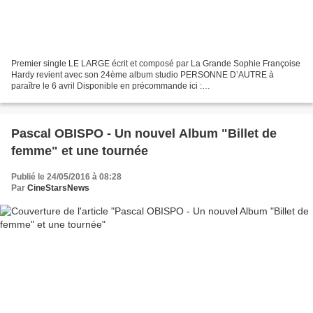
Premier single LE LARGE écrit et composé par La Grande Sophie Françoise
Hardy revient avec son 24ème album studio PERSONNE D’AUTRE à
paraître le 6 avril Disponible en précommande ici :
https://francoisehardy.lnk.to/personnedautreAY. Inclus les titres...
Pascal OBISPO - Un nouvel Album "Billet de
femme" et une tournée
Publié le 24/05/2016 à 08:28
Par
CineStarsNews