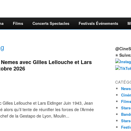
ma
Films
Concerts Spectacles
Festivals Événements
M
ag
@CineSt
⭐ Suive
 Nemes avec Gilles Lellouche et Lars
tobre 2026
CATÉG
News
Ciné
Film
illes Lellouche et Lars Eidinger Juin 1943, Jean
Stars
é alors qu’il tente de réunifier les forces de l’Armée
Band
 chef de la Gestapo de Lyon, Moulin...
Stars
Festi