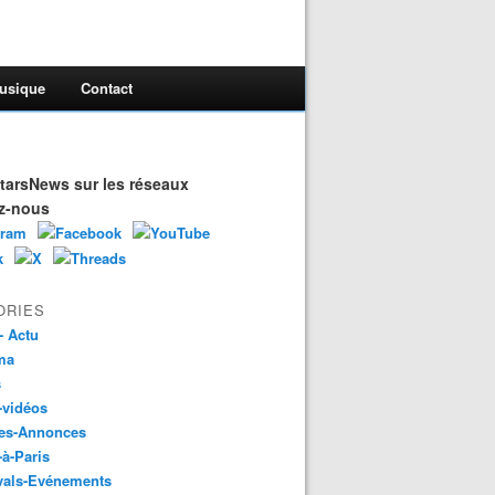
usique
Contact
arsNews sur les réseaux
z-nous
ORIES
- Actu
ma
s
-vidéos
es-Annonces
-à-Paris
vals-Evénements