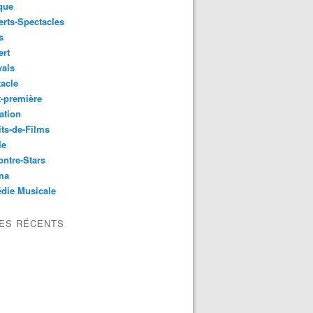
que
rts-Spectacles
s
ert
vals
acle
-première
ation
its-de-Films
le
ntre-Stars
ma
die Musicale
LES RÉCENTS