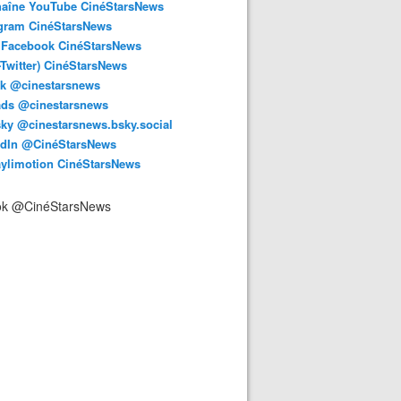
haîne YouTube CinéStarsNews
agram CinéStarsNews
 Facebook CinéStarsNews
-Twitter) CinéStarsNews
ok @cinestarsnews
ads @cinestarsnews
ky @cinestarsnews.bsky.social‬
edIn @CinéStarsNews
aylimotion CinéStarsNews
ok @CinéStarsNews