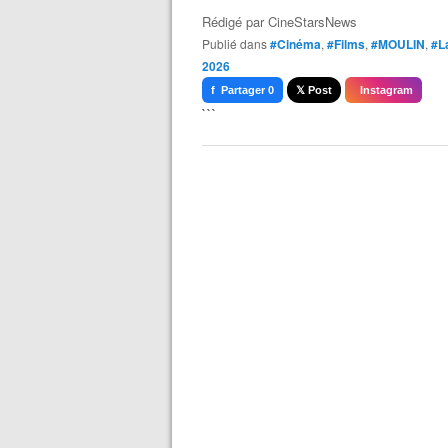
Rédigé par
CineStarsNews
Publié dans
#Cinéma
,
#Films
,
#MOULIN
,
#L
2026
f Partager 0
𝕏 Post
Instagram
```