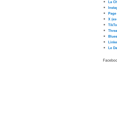
La C
Inst
Page
X (ex
TikT
Thre
Blues
Link
Le D
Facebo