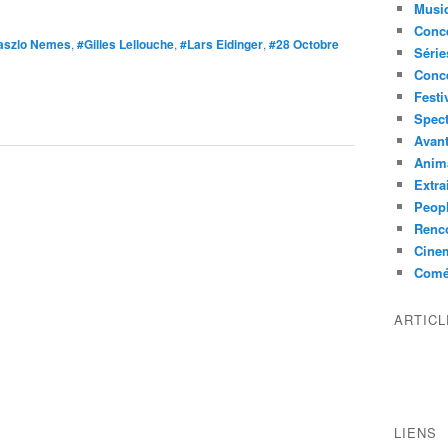
Musi
Conce
aszlo Nemes
,
#Gilles Lellouche
,
#Lars Eidinger
,
#28 Octobre
Série
Conc
Festi
Spect
Avant
Anim
Extra
Peop
Renco
Cine
Comé
ARTIC
LIENS