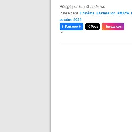
Rédigé par
CineStarsNews
Publié dans
#Cinéma
,
#Animation
,
#MAYA, 
octobre 2024
f Partager 0
𝕏 Post
Instagram
```