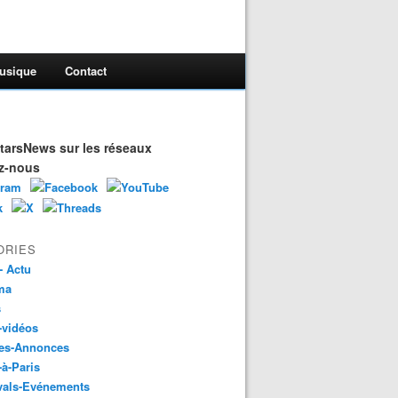
usique
Contact
arsNews sur les réseaux
z-nous
ORIES
- Actu
ma
s
-vidéos
es-Annonces
-à-Paris
vals-Evénements