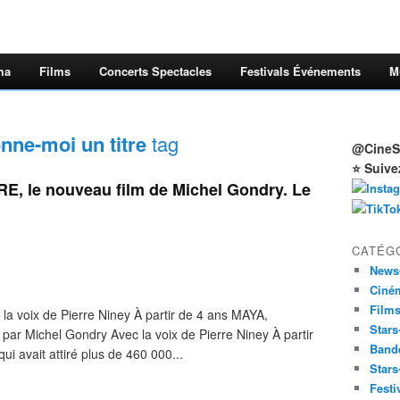
ma
Films
Concerts Spectacles
Festivals Événements
M
nne-moi un titre
tag
@CineSt
⭐ Suive
, le nouveau film de Michel Gondry. Le
CATÉG
News
Ciné
Film
 la voix de Pierre Niney À partir de 4 ans MAYA,
Stars
ar Michel Gondry Avec la voix de Pierre Niney À partir
Band
ui avait attiré plus de 460 000...
Stars
Festi