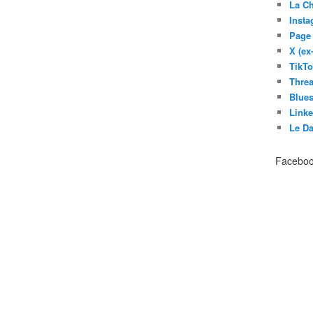
La C
Inst
Page
X (ex
TikT
Thre
Blues
Link
Le D
Facebo