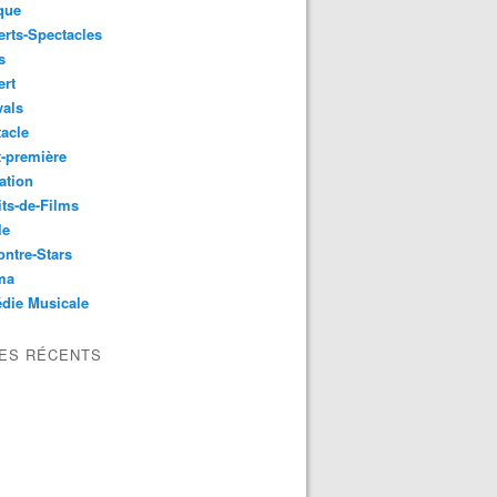
que
rts-Spectacles
s
ert
vals
acle
-première
ation
its-de-Films
le
ntre-Stars
ma
die Musicale
LES RÉCENTS