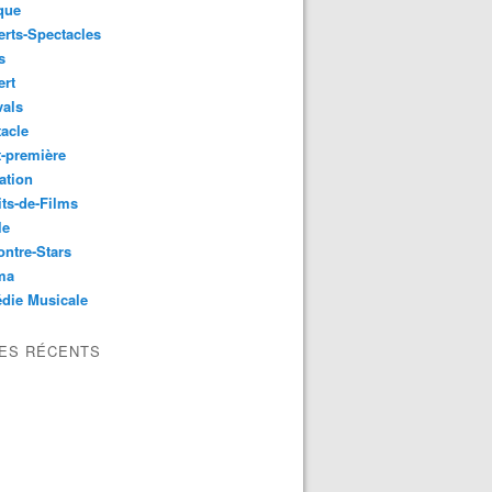
que
rts-Spectacles
s
ert
vals
acle
-première
ation
its-de-Films
le
ntre-Stars
ma
die Musicale
LES RÉCENTS