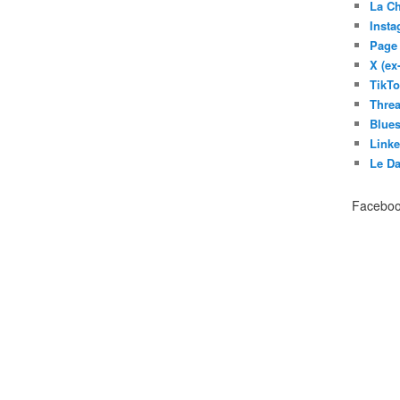
La C
Inst
Page
X (ex
TikT
Thre
Blues
Link
Le D
Facebo