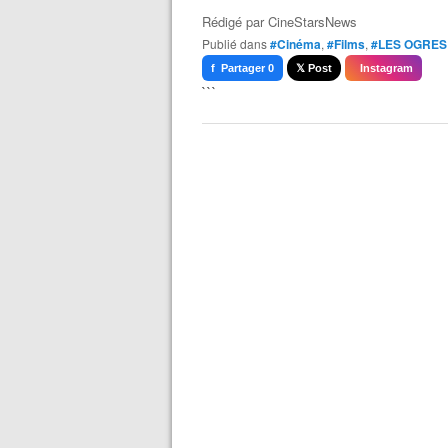
Rédigé par
CineStarsNews
Publié dans
#Cinéma
,
#Films
,
#LES OGRES
f Partager 0
𝕏 Post
Instagram
```