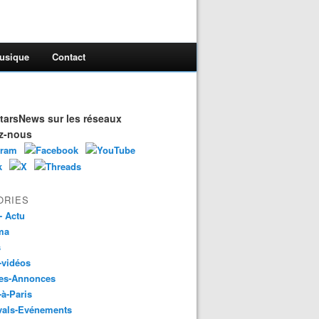
usique
Contact
arsNews sur les réseaux
z-nous
ORIES
- Actu
ma
s
-vidéos
es-Annonces
-à-Paris
vals-Evénements