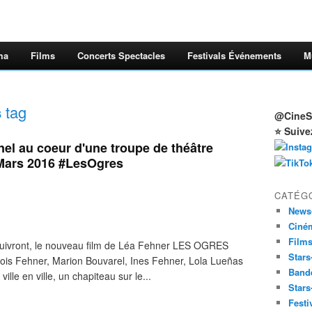
ma
Films
Concerts Spectacles
Festivals Événements
M
s
tag
@CineSt
⭐ Suive
l au coeur d'une troupe de théâtre
6 Mars 2016 #LesOgres
CATÉG
News
Ciné
Film
 suivront, le nouveau film de Léa Fehner LES OGRES
Stars
ois Fehner, Marion Bouvarel, Ines Fehner, Lola Lueñas
Band
lle en ville, un chapiteau sur le...
Stars
Festi