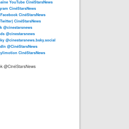
haîne YouTube CinéStarsNews
agram CinéStarsNews
 Facebook CinéStarsNews
-Twitter) CinéStarsNews
ok @cinestarsnews
ads @cinestarsnews
ky @cinestarsnews.bsky.social‬
edIn @CinéStarsNews
aylimotion CinéStarsNews
ok @CinéStarsNews