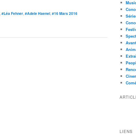
Musi
Conce
,
#Léa Fehner
,
#Adele Haenel
,
#16 Mars 2016
Série
Conc
Festi
Spect
Avant
Anim
Extra
Peop
Renco
Cine
Comé
ARTIC
LIENS