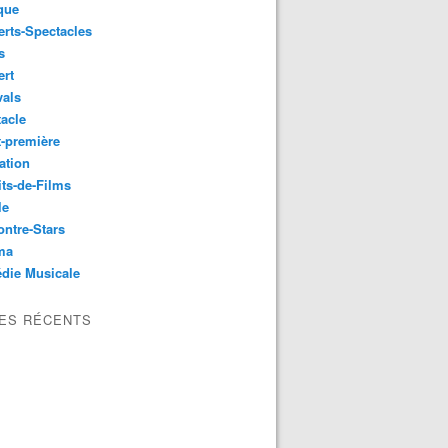
que
rts-Spectacles
s
ert
vals
acle
-première
ation
its-de-Films
le
ntre-Stars
ma
die Musicale
LES RÉCENTS