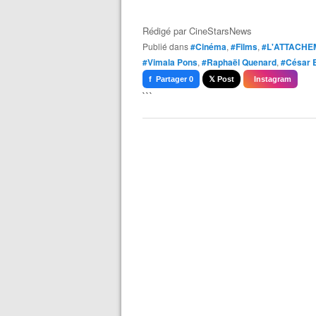
Rédigé par
CineStarsNews
Publié dans
#Cinéma
,
#Films
,
#L'ATTACHE
#Vimala Pons
,
#Raphaël Quenard
,
#César B
f Partager 0
𝕏 Post
Instagram
```