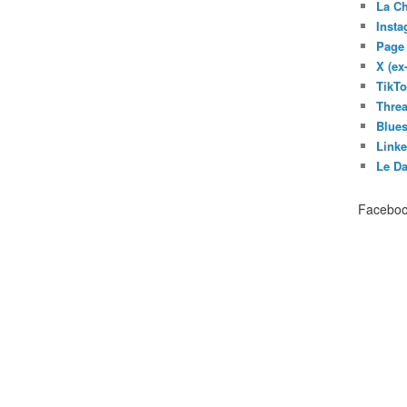
La C
Inst
Page
X (ex
TikT
Thre
Blues
Link
Le D
Facebo