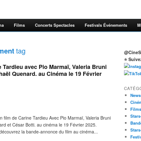
ma
Films
Concerts Spectacles
Festivals Événements
M
ement
tag
@CineSt
⭐ Suive
Tardieu avec Pio Marmaï, Valeria Bruni
aël Quenard. au Cinéma le 19 Février
CATÉG
News
Ciné
Film
Stars
ilm de Carine Tardieu Avec Pio Marmaï, Valeria Bruni
Band
d et César Botti. au cinéma le 19 Février 2025.
Stars
écouvrez la bande-annonce du film au cinéma...
Festi