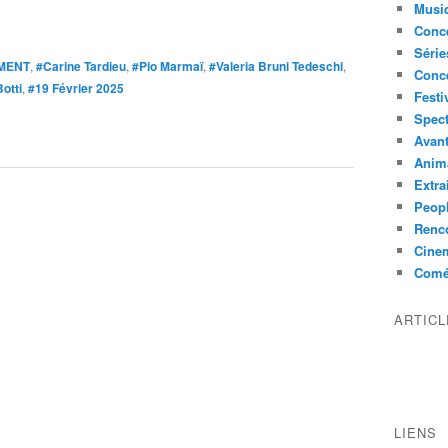
Musi
Conce
Série
MENT
,
#Carine Tardieu
,
#Pio Marmaï
,
#Valeria Bruni Tedeschi
,
Conc
otti
,
#19 Février 2025
Festi
Spect
Avant
Anim
Extra
Peop
Renco
Cine
Comé
ARTIC
LIENS