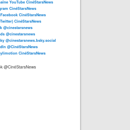
haîne YouTube CinéStarsNews
agram CinéStarsNews
 Facebook CinéStarsNews
-Twitter) CinéStarsNews
ok @cinestarsnews
ads @cinestarsnews
ky @cinestarsnews.bsky.social‬
edIn @CinéStarsNews
aylimotion CinéStarsNews
ok @CinéStarsNews