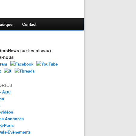
usique
Contact
arsNews sur les réseaux
z-nous
ORIES
- Actu
ma
s
-vidéos
es-Annonces
-à-Paris
vals-Evénements