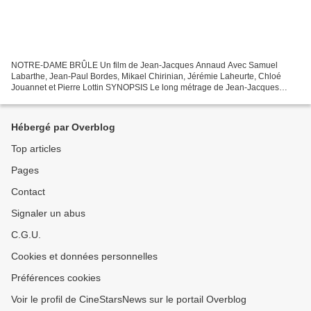
NOTRE-DAME BRÛLE Un film de Jean-Jacques Annaud Avec Samuel
Labarthe, Jean-Paul Bordes, Mikael Chirinian, Jérémie Laheurte, Chloé
Jouannet et Pierre Lottin SYNOPSIS Le long métrage de Jean-Jacques
Annaud reconstitue heure par heure l’invraisemblable...
Hébergé par Overblog
Top articles
Pages
Contact
Signaler un abus
C.G.U.
Cookies et données personnelles
Préférences cookies
Voir le profil de CineStarsNews sur le portail Overblog