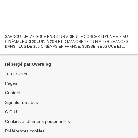
SARDOU - JE ME SOUVIENS D’UN ADIEU LE CONCERT D’UNE VIE AU
CINÉMA JEUDI 20 JUIN À 20H ET DIMANCHE 23 JUIN À 17H SÉANCES
DANS PLUS DE 250 CINÉMAS EN FRANCE, SUISSE, BELGIQUE ET
LUXEMBOURG (PATHÉ, KINEPOLIS, UGC, CGR, CINÉVILLE, MÉGARAMA
ET DE TRÈS NOMBREUX...
Hébergé par Overblog
Top articles
Pages
Contact
Signaler un abus
C.G.U.
Cookies et données personnelles
Préférences cookies