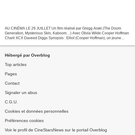
AU CINÉMA LE 29 JUILLET Un film réalisé par Gregg Araki (The Doom
Generation, Mysterious Skin, Kaboom…) Avec Olivia Wilde Cooper Hoffman
Charli XCX Daveed Diggs Synopsis : Elliot (Cooper Hoffman), un jeune
homme naïf en quête de sens, décroche le poste...
Hébergé par Overblog
Top articles
Pages
Contact
Signaler un abus
C.G.U.
Cookies et données personnelles
Préférences cookies
Voir le profil de CineStarsNews sur le portail Overblog