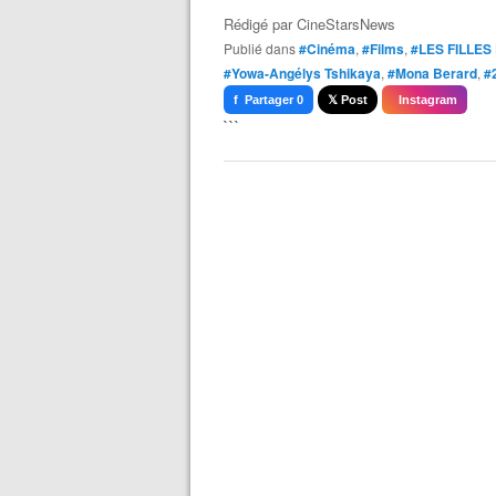
Rédigé par
CineStarsNews
Publié dans
#Cinéma
,
#Films
,
#LES FILLES
#Yowa-Angélys Tshikaya
,
#Mona Berard
,
#
f Partager 0
𝕏 Post
Instagram
```