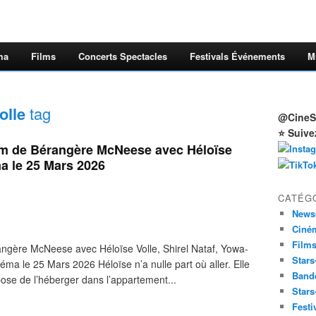
ma
Films
Concerts Spectacles
Festivals Événements
M
olle
tag
@CineSt
⭐ Suive
lm de Bérangère McNeese avec Héloïse
ma le 25 Mars 2026
CATÉG
News
Ciné
Film
ngère McNeese avec Héloïse Volle, Shirel Nataf, Yowa-
Stars
a le 25 Mars 2026 Héloïse n’a nulle part où aller. Elle
Band
opose de l’héberger dans l’appartement...
Stars
Festi