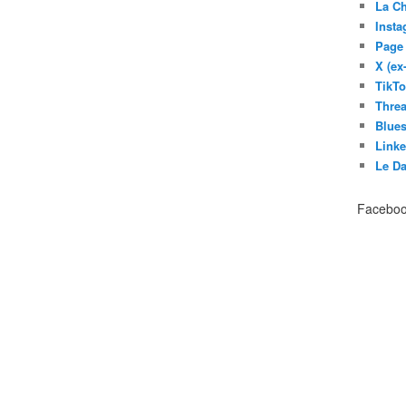
La C
Inst
Page
X (ex
TikT
Thre
Blues
Link
Le D
Facebo