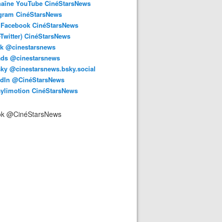
haîne YouTube CinéStarsNews
agram CinéStarsNews
 Facebook CinéStarsNews
-Twitter) CinéStarsNews
ok @cinestarsnews
ads @cinestarsnews
ky @cinestarsnews.bsky.social‬
edIn @CinéStarsNews
aylimotion CinéStarsNews
ok @CinéStarsNews