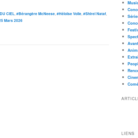
Musi
Conce
 DU CIEL
,
#Bérangère McNeese
,
#Héloïse Volle
,
#Shirel Nataf
,
Série
25 Mars 2026
Conc
Festi
Spect
Avant
Anim
Extra
Peop
Renco
Cine
Comé
ARTIC
LIENS