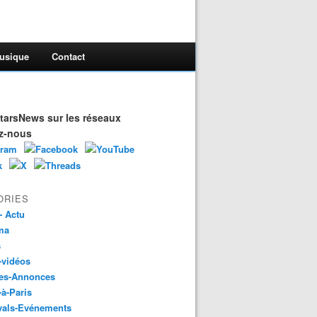
usique
Contact
arsNews sur les réseaux
z-nous
ORIES
- Actu
ma
s
-vidéos
es-Annonces
-à-Paris
vals-Evénements