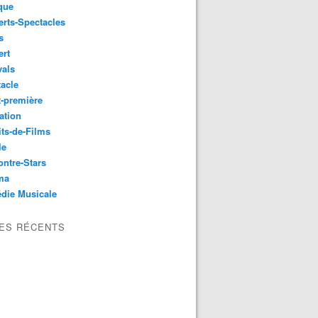
que
rts-Spectacles
s
ert
vals
acle
-première
ation
its-de-Films
le
ntre-Stars
ma
die Musicale
LES RÉCENTS