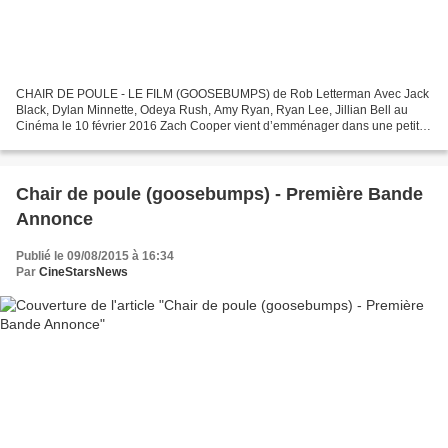
CHAIR DE POULE - LE FILM (GOOSEBUMPS) de Rob Letterman Avec Jack
Black, Dylan Minnette, Odeya Rush, Amy Ryan, Ryan Lee, Jillian Bell au
Cinéma le 10 février 2016 Zach Cooper vient d’emménager dans une petite
ville, et il a bien du mal à se faire à sa...
Chair de poule (goosebumps) - Première Bande
Annonce
Publié le 09/08/2015 à 16:34
Par
CineStarsNews